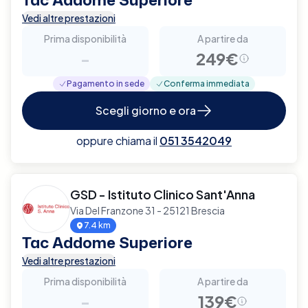
Vedi altre prestazioni
Prima disponibilità
A partire da
-
249€
Pagamento in sede
Conferma immediata
Scegli giorno e ora
oppure chiama il
051 3542049
GSD - Istituto Clinico Sant'Anna
Via Del Franzone 31 - 25121 Brescia
7.4 km
Tac Addome Superiore
Vedi altre prestazioni
Prima disponibilità
A partire da
-
139€