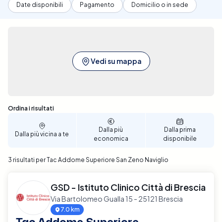
Date disponibili
Pagamento
Domicilio o in sede
Vedi su mappa
Sono stati trovati 3 risultati
Ordina i risultati
Dalla più
Dalla prima
Dalla più vicina a te
economica
disponibile
3 risultati per Tac Addome Superiore San Zeno Naviglio
GSD - Istituto Clinico Città di Brescia
Via Bartolomeo Gualla 15 - 25121 Brescia
7.0 km
Tac Addome Superiore