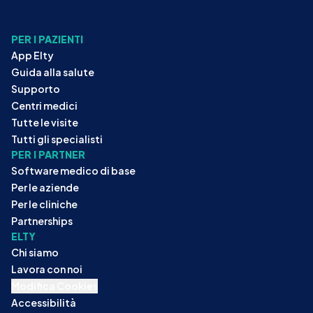
PER I PAZIENTI
App Elty
Guida alla salute
Supporto
Centri medici
Tutte le visite
Tutti gli specialisti
PER I PARTNER
Software medico di base
Per le aziende
Per le cliniche
Partnerships
ELTY
Chi siamo
Lavora con noi
Modifica Cookies
Accessibilità