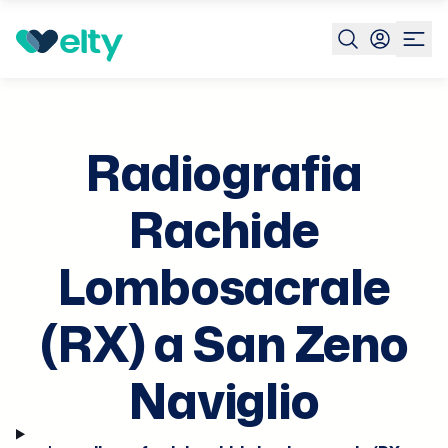
Prenota visita
Radiografia Rachide Lombosacrale Rx
S
Z
Na
Radiografia
Rachide
Lombosacrale
(RX) a San Zeno
Naviglio