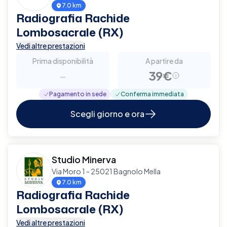
7.0 km
Radiografia Rachide
Lombosacrale (RX)
Vedi altre prestazioni
Prima disponibilità
A partire da
-
39€
Pagamento in sede
Conferma immediata
Scegli giorno e ora
Studio Minerva
Via Moro 1 - 25021 Bagnolo Mella
7.0 km
Radiografia Rachide
Lombosacrale (RX)
Vedi altre prestazioni