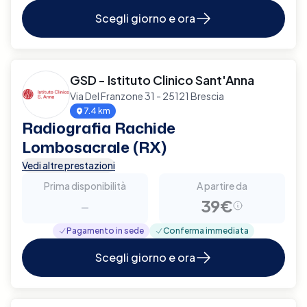
Scegli giorno e ora
GSD - Istituto Clinico Sant'Anna
Via Del Franzone 31 - 25121 Brescia
7.4 km
Radiografia Rachide
Lombosacrale (RX)
Vedi altre prestazioni
Prima disponibilità
A partire da
-
39€
Pagamento in sede
Conferma immediata
Scegli giorno e ora