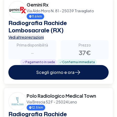
Gemini Rx
Via Aldo Moro N. 81 - 25039 Travagliato
11.6 km
Radiografia Rachide
Lombosacrale (RX)
Vedi altre prestazioni
Prima disponibilità
Prezzo
-
37€
Pagamento in sede
Conferma immediata
Scegli giorno e ora
Polo Radiologico Medical Town
Via Brescia 52 F - 25024 Leno
12.5 km
Radiografia Rachide