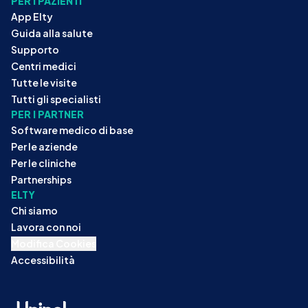
PER I PAZIENTI
App Elty
Guida alla salute
Supporto
Centri medici
Tutte le visite
Tutti gli specialisti
PER I PARTNER
Software medico di base
Per le aziende
Per le cliniche
Partnerships
ELTY
Chi siamo
Lavora con noi
Modifica Cookies
Accessibilità