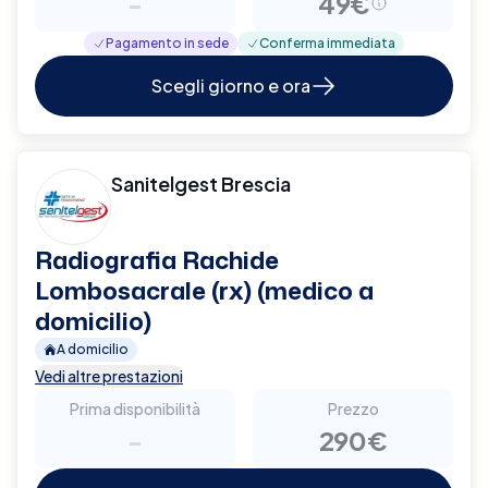
-
49€
Pagamento in sede
Conferma immediata
Scegli giorno e ora
Sanitelgest Brescia
Radiografia Rachide
Lombosacrale (rx) (medico a
domicilio)
A domicilio
Vedi altre prestazioni
Prima disponibilità
Prezzo
-
290€