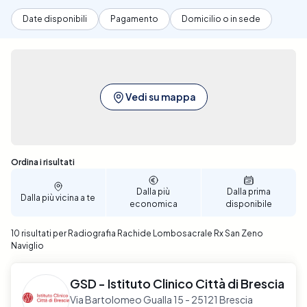
Date disponibili
Pagamento
Domicilio o in sede
Vedi su mappa
Sono stati trovati 10 risultati
Ordina i risultati
Dalla più
Dalla prima
Dalla più vicina a te
economica
disponibile
10 risultati per Radiografia Rachide Lombosacrale Rx San Zeno
Naviglio
GSD - Istituto Clinico Città di Brescia
Via Bartolomeo Gualla 15 - 25121 Brescia