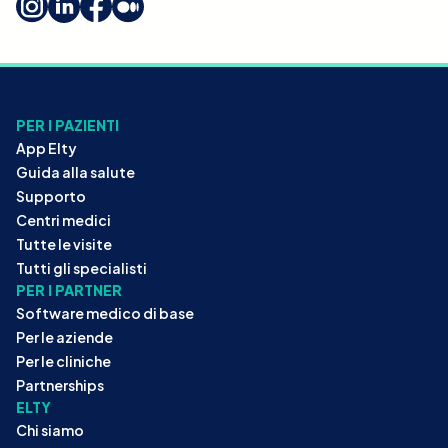
PER I PAZIENTI
App Elty
Guida alla salute
Supporto
Centri medici
Tutte le visite
Tutti gli specialisti
PER I PARTNER
Software medico di base
Per le aziende
Per le cliniche
Partnerships
ELTY
Chi siamo