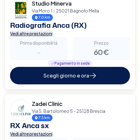
Studio Minerva
Via Moro 1 - 25021 Bagnolo Mella
7.0 km
Radiografia Anca (RX)
Vedi altre prestazioni
Prima disponibilità
Prezzo
-
60€
Pagamento in sede
Scegli giorno e ora
Zadei Clinic
Via S. Bartolomeo 5 - 25128 Brescia
7.3 km
RX Anca sx
Vedi altre prestazioni