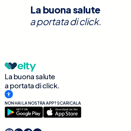
La buona salute
a portata di click.
La buona salute
a portata di click.
NON HAI LA NOSTRA APP? SCARICALA