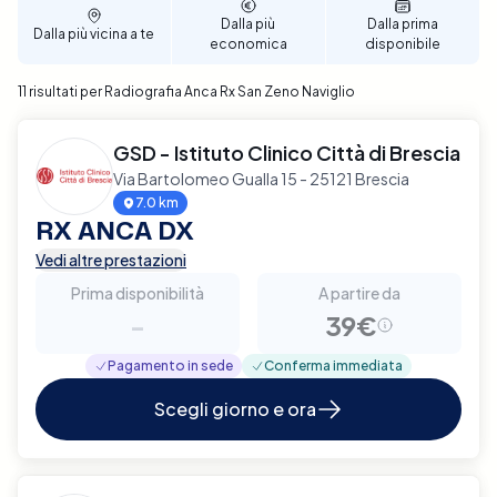
dell'anca.
Dalla più
Dalla prima
Dalla più vicina a te
economica
disponibile
11 risultati per Radiografia Anca Rx San Zeno Naviglio
GSD - Istituto Clinico Città di Brescia
Via Bartolomeo Gualla 15 - 25121 Brescia
7.0 km
RX ANCA DX
Vedi altre prestazioni
Prima disponibilità
A partire da
-
39€
Pagamento in sede
Conferma immediata
Scegli giorno e ora