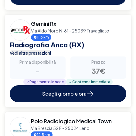
Gemini Rx
Via Aldo Moro N. 81 - 25039 Travagliato
11.6 km
Radiografia Anca (RX)
Vedi altre prestazioni
Prima disponibilità
Prezzo
-
37€
Pagamento in sede
Conferma immediata
Scegli giorno e ora
Polo Radiologico Medical Town
Via Brescia 52 F - 25024 Leno
12.5 km