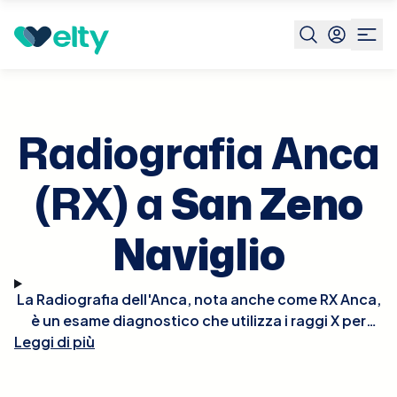
Prenota visita
Radiografia Anca Rx
San Zeno Naviglio
Radiografia Anca
(RX) a
San Zeno
Naviglio
La Radiografia dell'Anca, nota anche come RX Anca,
è un esame diagnostico che utilizza i raggi X per
Leggi di più
produrre immagini dettagliate delle strutture ossee
dell'anca. Questo esame è fondamentale per
valutare la salute delle articolazioni, identificare