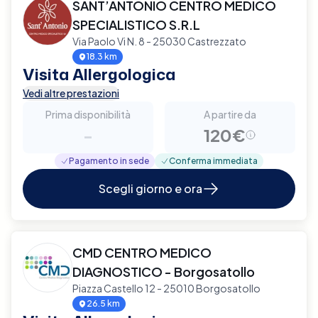
SANT’ANTONIO CENTRO MEDICO
SPECIALISTICO S.R.L
Via Paolo Vi N. 8 - 25030 Castrezzato
18.3 km
Visita Allergologica
Vedi altre prestazioni
Prima disponibilità
A partire da
-
120€
Pagamento in sede
Conferma immediata
Scegli giorno e ora
CMD CENTRO MEDICO
DIAGNOSTICO - Borgosatollo
Piazza Castello 12 - 25010 Borgosatollo
26.5 km