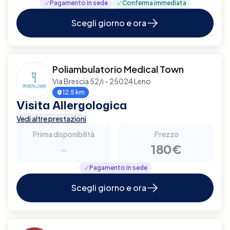
Pagamento in sede
Conferma immediata
Scegli giorno e ora
Poliambulatorio Medical Town
Via Brescia 52/i - 25024 Leno
12.5 km
Visita Allergologica
Vedi altre prestazioni
Prima disponibilità
Prezzo
-
180€
Pagamento in sede
Scegli giorno e ora