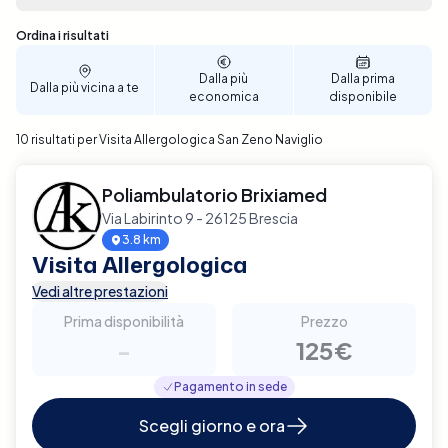
processo di prenotazione è rapido e semplice,
consentendoti di selezionare la data e l'ora che
Sono stati trovati 10 risultati
Ordina i risultati
meglio si adattano alle tue esigenze. Prenota ora
per garantirti un'accurata valutazione allergologica
Dalla più
Dalla prima
Dalla più vicina a te
a San Zeno Naviglio.
economica
disponibile
10 risultati per Visita Allergologica San Zeno Naviglio
Poliambulatorio Brixiamed
Via Labirinto 9 - 26125 Brescia
3.8 km
Visita Allergologica
Vedi altre prestazioni
Prima disponibilità
Prezzo
-
125€
Pagamento in sede
Scegli giorno e ora