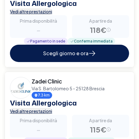
Visita Allergologica
Vedi altre prestazioni
Prima disponibilità
A partire da
-
118€
Pagamento in sede
Conferma immediata
Scegli giorno e ora
Zadei Clinic
Via S. Bartolomeo 5 - 25128 Brescia
7.3 km
Visita Allergologica
Vedi altre prestazioni
Prima disponibilità
A partire da
-
115€