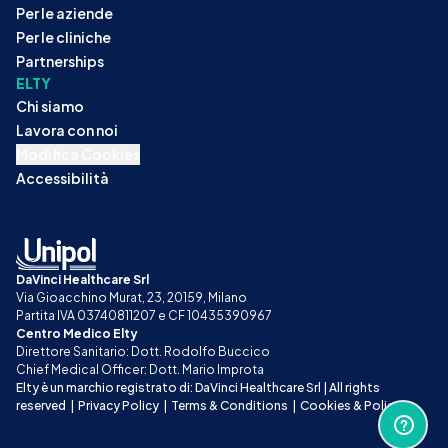
Per le aziende
Per le cliniche
Partnerships
ELTY
Chi siamo
Lavora con noi
Modifica Cookies
Accessibilità
DaVinci Healthcare Srl
Via Gioacchino Murat, 23, 20159, Milano
Partita IVA 03740811207 e CF 10435390967
Centro Medico Elty
Direttore Sanitario: Dott. Rodolfo Buccico
Chief Medical Officer: Dott. Mario Improta
Elty è un marchio registrato di: DaVinci Healthcare Srl | All rights 
reserved
|
Privacy Policy
|
Terms & Conditions
|
Cookies & Policy