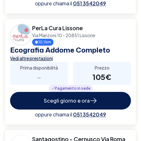
oppure chiama il
051 3542049
PerLa Cura Lissone
Via Manzoni 10 - 20851 Lissone
10.1 km
Ecografia Addome Completo
Vedi altre prestazioni
Prima disponibilità
Prezzo
-
105€
Pagamento in sede
Scegli giorno e ora
oppure chiama il
051 3542049
Santagostino - Cernusco Via Roma