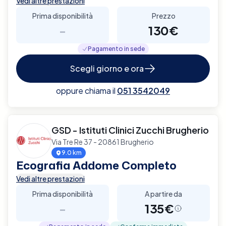
Vedi altre prestazioni
Prima disponibilità
Prezzo
-
130€
Pagamento in sede
Scegli giorno e ora
oppure chiama il
051 3542049
GSD - Istituti Clinici Zucchi Brugherio
Via Tre Re 37 - 20861 Brugherio
9.0 km
Ecografia Addome Completo
Vedi altre prestazioni
Prima disponibilità
A partire da
-
135€