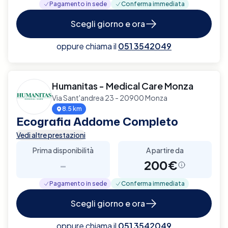
Pagamento in sede
Conferma immediata
Scegli giorno e ora
oppure chiama il
051 3542049
Humanitas - Medical Care Monza
Via Sant'andrea 23 - 20900 Monza
8.5 km
Ecografia Addome Completo
Vedi altre prestazioni
Prima disponibilità
A partire da
-
200€
Pagamento in sede
Conferma immediata
Scegli giorno e ora
oppure chiama il
051 3542049