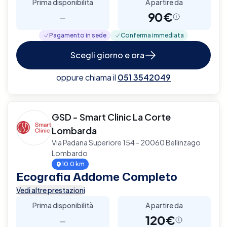
Prima disponibilità
A partire da
-
90€
Pagamento in sede
Conferma immediata
Scegli giorno e ora
oppure chiama il
051 3542049
GSD - Smart Clinic La Corte
Lombarda
Via Padana Superiore 154 - 20060 Bellinzago
Lombardo
10.0 km
Ecografia Addome Completo
Vedi altre prestazioni
Prima disponibilità
A partire da
-
120€