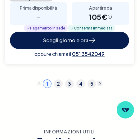
Prima disponibilità
A partire da
-
105€
Pagamento in sede
Conferma immediata
Scegli giorno e ora
oppure chiama il
051 3542049
1
2
3
4
5
INFORMAZIONI UTILI