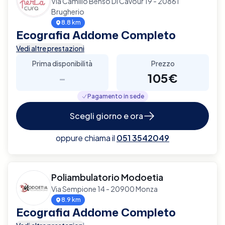
Via Camillo Benso Di Cavour 19 - 20861
Brugherio
8.8 km
Ecografia Addome Completo
Vedi altre prestazioni
Prima disponibilità
Prezzo
-
105€
Pagamento in sede
Scegli giorno e ora
oppure chiama il
051 3542049
Poliambulatorio Modoetia
Via Sempione 14 - 20900 Monza
8.9 km
Ecografia Addome Completo