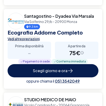
Santagostino - Dyadea Via Marsala
Via Solferino 29/b - 20900 Monza
9.3 km
Ecografia Addome Completo
Vedi altre prestazioni
Prima disponibilità
A partire da
-
75€
Pagamento in sede
Conferma immediata
Scegli giorno e ora
oppure chiama il
051 3542049
STUDIO MEDICO DE MAIO
Vicolo Corridoni 8/c - 20064 Gorgonzola