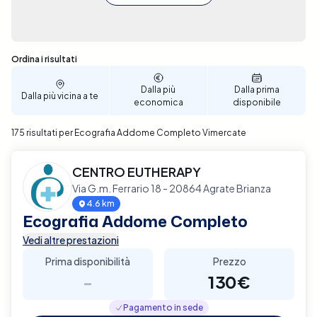
Sono stati trovati 175 risultati
Ordina i risultati
Dalla più
Dalla prima
Dalla più vicina a te
economica
disponibile
175 risultati per Ecografia Addome Completo Vimercate
CENTRO EUTHERAPY
Via G.m. Ferrario 18 - 20864 Agrate Brianza
4.6 km
Ecografia Addome Completo
Vedi altre prestazioni
Prima disponibilità
Prezzo
-
130€
Pagamento in sede