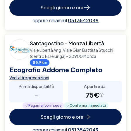
Scegli giorno e ora
oppure chiama il
051 3542049
Santagostino - Monza Libertà
Viale Libertà Ang. Viale Gian Battista Stucchi
(dentro Esselunga) - 20900 Monza
5.9 km
Ecografia Addome Completo
Vedi altre prestazioni
Prima disponibilità
A partire da
-
75€
Pagamento in sede
Conferma immediata
Scegli giorno e ora
oppure chiama il
051 3542049