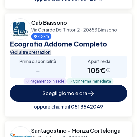
Cab Biassono
Via Gerardo Dei Tintori 2 - 20853 Biassono
7.6 km
Ecografia Addome Completo
Vedi altre prestazioni
Prima disponibilità
A partire da
-
105€
Pagamento in sede
Conferma immediata
Scegli giorno e ora
oppure chiama il
051 3542049
Santagostino - Monza Cortelonga