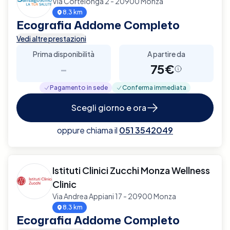
Via Cortelonga 2 - 20900 Monza
8.3 km
Ecografia Addome Completo
Vedi altre prestazioni
Prima disponibilità
A partire da
-
75€
Pagamento in sede
Conferma immediata
Scegli giorno e ora
oppure chiama il
051 3542049
Istituti Clinici Zucchi Monza Wellness
Clinic
Via Andrea Appiani 17 - 20900 Monza
8.3 km
Ecografia Addome Completo