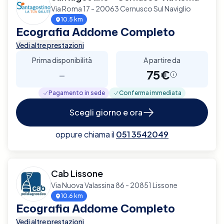
Via Roma 17 - 20063 Cernusco Sul Naviglio
10.5 km
Ecografia Addome Completo
Vedi altre prestazioni
Prima disponibilità
A partire da
-
75€
Pagamento in sede
Conferma immediata
Scegli giorno e ora
oppure chiama il
051 3542049
Cab Lissone
Via Nuova Valassina 86 - 20851 Lissone
10.6 km
Ecografia Addome Completo
Vedi altre prestazioni