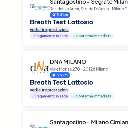
Santagostino - Segrate Mila
Residenza Archi, Strada Di Spina - Milano
15.4 km
Breath Test Lattosio
Vedi altre prestazioni
Pagamento in sede
Conferma immediata
DNA MILANO
Viale Monza 270 - 20128 Milano
15.6 km
Breath Test Lattosio
Vedi altre prestazioni
Pagamento in sede
Conferma immediata
Santagostino - Milano Cimia