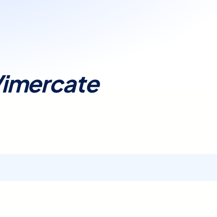
mente.
enze e prenotare in modo
lty
significa semplicità,
itarie.
imercate