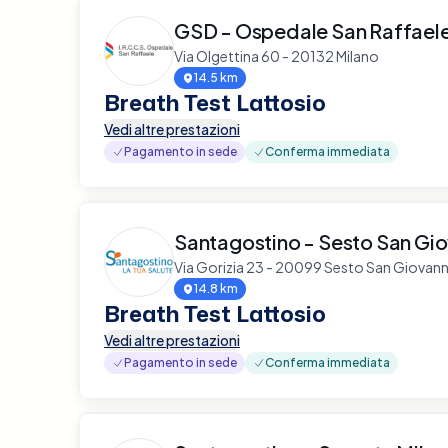
GSD - Ospedale San Raffael
Via Olgettina 60 - 20132 Milano
14.5 km
Breath Test Lattosio
Vedi altre prestazioni
Pagamento in sede
Conferma immediata
Santagostino - Sesto San Gio
Via Gorizia 23 - 20099 Sesto San Giovann
14.8 km
Breath Test Lattosio
Vedi altre prestazioni
Pagamento in sede
Conferma immediata