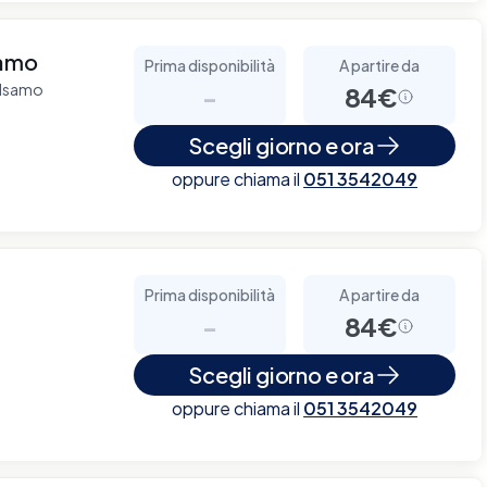
samo
Prima disponibilità
A partire da
alsamo
-
84€
Scegli giorno e ora
oppure chiama il
051 3542049
Prima disponibilità
A partire da
-
84€
Scegli giorno e ora
oppure chiama il
051 3542049