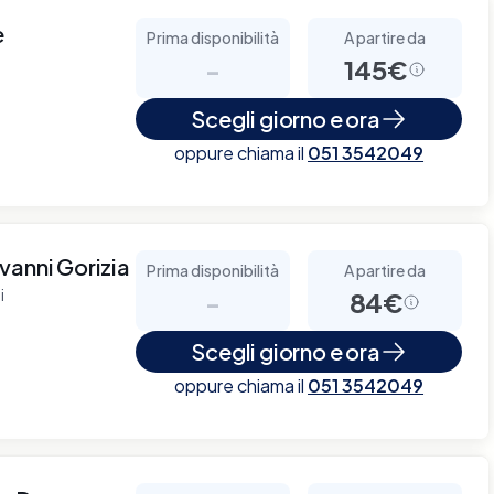
e
Prima disponibilità
A partire da
-
145€
Scegli giorno e ora
oppure chiama il
051 3542049
vanni Gorizia
Prima disponibilità
A partire da
i
-
84€
Scegli giorno e ora
oppure chiama il
051 3542049