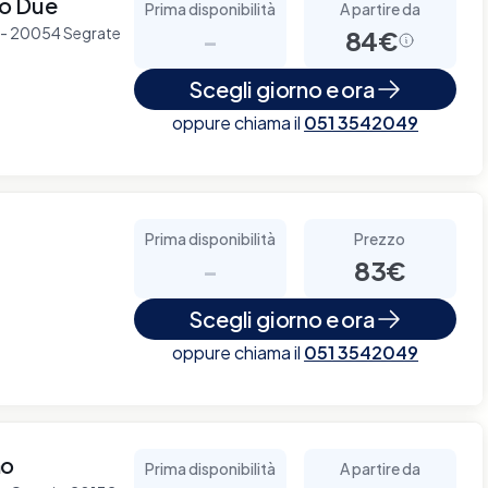
no Due
Prima disponibilità
A partire da
 2 - 20054 Segrate
-
84€
Scegli giorno e ora
oppure chiama il
051 3542049
Prima disponibilità
Prezzo
-
83€
Scegli giorno e ora
oppure chiama il
051 3542049
no
Prima disponibilità
A partire da