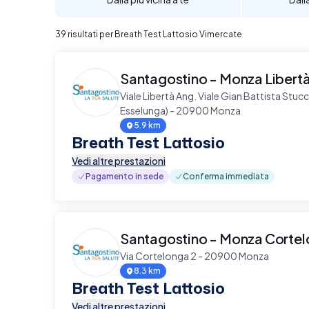
39 risultati per Breath Test Lattosio Vimercate
Santagostino - Monza Libert
Viale Libertà Ang. Viale Gian Battista Stuc
Esselunga) - 20900 Monza
5.9 km
Breath Test Lattosio
Vedi altre prestazioni
Pagamento in sede
Conferma immediata
Santagostino - Monza Corte
Via Cortelonga 2 - 20900 Monza
8.3 km
Breath Test Lattosio
Vedi altre prestazioni