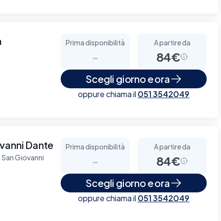
a
Prima disponibilità
A partire da
-
84€
Scegli giorno e ora
oppure chiama il
051 3542049
ovanni Dante
Prima disponibilità
A partire da
o San Giovanni
-
84€
Scegli giorno e ora
oppure chiama il
051 3542049