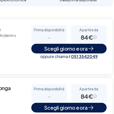
à
Prima disponibilità
A partire da
chi (dentro
-
84€
Scegli giorno e ora
oppure chiama il
051 3542049
longa
Prima disponibilità
A partire da
-
84€
Scegli giorno e ora