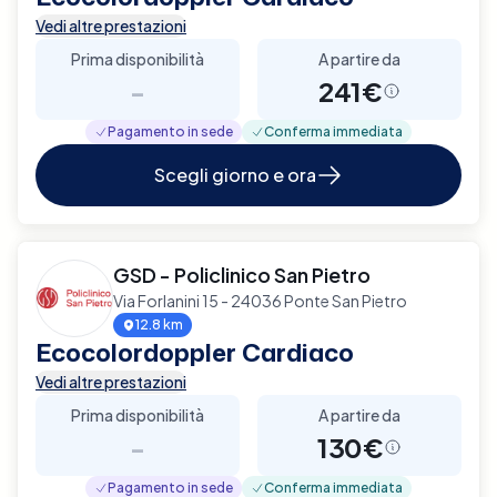
Vedi altre prestazioni
Prima disponibilità
A partire da
-
241€
Pagamento in sede
Conferma immediata
Scegli giorno e ora
GSD - Policlinico San Pietro
Via Forlanini 15 - 24036 Ponte San Pietro
12.8 km
Ecocolordoppler Cardiaco
Vedi altre prestazioni
Prima disponibilità
A partire da
-
130€
Pagamento in sede
Conferma immediata