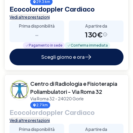
29.3 km
Ecocolordoppler Cardiaco
Vedi altre prestazioni
Prima disponibilità
A partire da
-
130€
Pagamento in sede
Conferma immediata
Scegli giorno e ora
Centro di Radiologia e Fisioterapia
Poliambulatori - Via Roma 32
Via Roma 32 - 24020 Gorle
2.7 km
Ecocolordoppler Cardiaco
Vedi altre prestazioni
Prima disponibilità
A partire da