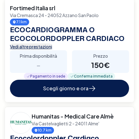
Fortimed Italia srl
Via Cremasca 24 - 24052 Azzano San Paolo
7.1 km
ECOCARDIOGRAMMA O
ECOCOLORDOPPLER CARDIACO
Vedi altre prestazioni
Prima disponibilità
Prezzo
-
150€
Pagamento in sede
Conferma immediata
Scegli giorno e ora
Humanitas - Medical Care Almè
Via Castelvaglietti 2 - 24011 Alme'
10.7 km
Ecocolordoppler Cardiaco