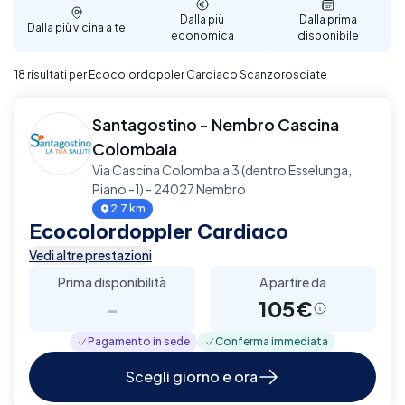
affidabile e di qualità.
Dalla più
Dalla prima
Dalla più vicina a te
economica
disponibile
18 risultati per Ecocolordoppler Cardiaco Scanzorosciate
Santagostino - Nembro Cascina
Colombaia
Via Cascina Colombaia 3 (dentro Esselunga,
Piano -1) - 24027 Nembro
2.7 km
Ecocolordoppler Cardiaco
Vedi altre prestazioni
Prima disponibilità
A partire da
-
105€
Pagamento in sede
Conferma immediata
Scegli giorno e ora