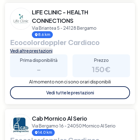
LIFE CLINIC - HEALTH
CONNECTIONS
Via Briantea 5 - 24128 Bergamo
8.6 km
Ecocolordoppler Cardiaco
Vedi altre prestazioni
Prima disponibilità
Prezzo
-
150€
Al momento non ci sono orari disponibili
Vedi tutte le prestazioni
Cab Mornico Al Serio
Via Bergamo 16 - 24050 Mornico Al Serio
14.0 km