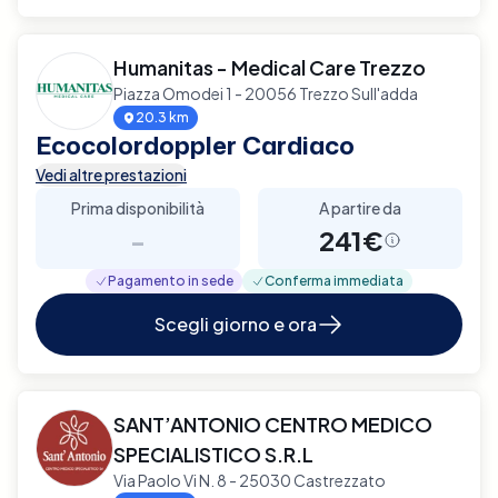
Humanitas - Medical Care Trezzo
Piazza Omodei 1 - 20056 Trezzo Sull'adda
20.3 km
Ecocolordoppler Cardiaco
Vedi altre prestazioni
Prima disponibilità
A partire da
-
241€
Pagamento in sede
Conferma immediata
Scegli giorno e ora
SANT’ANTONIO CENTRO MEDICO
SPECIALISTICO S.R.L
Via Paolo Vi N. 8 - 25030 Castrezzato