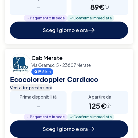
-
89€
Pagamento in sede
Conferma immediata
Scegli giorno e ora
Cab Merate
Via Gramsci 5 - 23807 Merate
19.6 km
Ecocolordoppler Cardiaco
Vedi altre prestazioni
Prima disponibilità
A partire da
-
125€
Pagamento in sede
Conferma immediata
Scegli giorno e ora