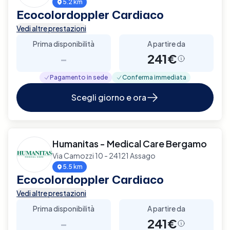
5.2 km
Ecocolordoppler Cardiaco
Vedi altre prestazioni
Prima disponibilità
A partire da
-
241€
Pagamento in sede
Conferma immediata
Scegli giorno e ora
Humanitas - Medical Care Bergamo
Via Camozzi 10 - 24121 Assago
5.5 km
Ecocolordoppler Cardiaco
Vedi altre prestazioni
Prima disponibilità
A partire da
-
241€