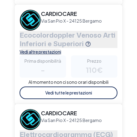
CARDIOCARE
Via San Pio X - 24125 Bergamo
Ecocolordoppler Venoso Arti
Inferiori e Superiori
Vedi altre prestazioni
Prima disponibilità
Prezzo
-
110€
Al momento non ci sono orari disponibili
Vedi tutte le prestazioni
CARDIOCARE
Via San Pio X - 24125 Bergamo
Elettrocardiogramma (ECG)