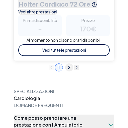
Holter Cardiaco 72 Ore
Vedi altre prestazioni
Prima disponibilità
Prezzo
-
170€
Al momento non ci sono orari disponibili
Vedi tutte le prestazioni
1
2
SPECIALIZZAZIONI
Cardiologia
DOMANDE FREQUENTI
Come posso prenotare una
prestazione con l’Ambulatorio