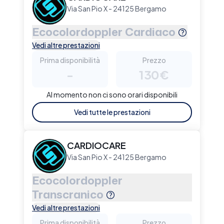
Via San Pio X - 24125 Bergamo
Ecocolordoppler Cardiaco
Vedi altre prestazioni
Prima disponibilità
Prezzo
-
130€
Al momento non ci sono orari disponibili
Vedi tutte le prestazioni
CARDIOCARE
Via San Pio X - 24125 Bergamo
Ecocolordoppler
Transcranico
Vedi altre prestazioni
Prima disponibilità
Prezzo