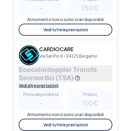
-
150€
Al momento non ci sono orari disponibili
Vedi tutte le prestazioni
CARDIOCARE
Via San Pio X - 24125 Bergamo
Ecocolordoppler Tronchi
Sovraortici (TSA)
Vedi altre prestazioni
Prima disponibilità
Prezzo
-
110€
Al momento non ci sono orari disponibili
Vedi tutte le prestazioni