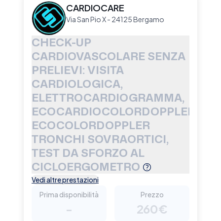
CARDIOCARE
Via San Pio X - 24125 Bergamo
CHECK-UP
CARDIOVASCOLARE SENZA
PRELIEVI: VISITA
CARDIOLOGICA,
ELETTROCARDIOGRAMMA,
ECOCARDIOCOLORDOPPLER,
ECOCOLORDOPPLER
TRONCHI SOVRAORTICI,
TEST DA SFORZO AL
CICLOERGOMETRO
Vedi altre prestazioni
Prima disponibilità
Prezzo
-
260€