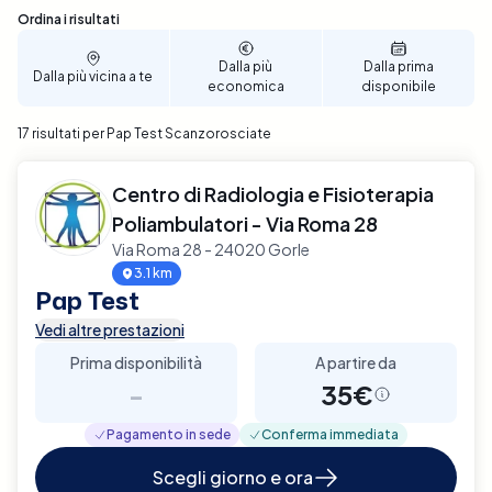
Sono stati trovati 17 risultati
Ordina i risultati
Dalla più
Dalla prima
Dalla più vicina a te
economica
disponibile
17 risultati per Pap Test Scanzorosciate
Centro di Radiologia e Fisioterapia
Poliambulatori - Via Roma 28
Via Roma 28 - 24020 Gorle
3.1 km
Pap Test
Vedi altre prestazioni
Prima disponibilità
A partire da
-
35€
Pagamento in sede
Conferma immediata
Scegli giorno e ora