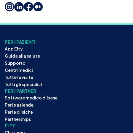
PER I PAZIENTI
App Elty
Guida alla salute
Supporto
Centri medici
Tutte le visite
Tutti gli specialisti
PER I PARTNER
Software medico di base
Per le aziende
Per le cliniche
Partnerships
ELTY
Chi siamo