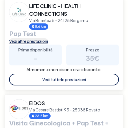
LIFE CLINIC - HEALTH
CONNECTIONS
Via Briantea 5 - 24128 Bergamo
8.6 km
Pap Test
Vedi altre prestazioni
Prima disponibilità
Prezzo
-
35€
Al momento non ci sono orari disponibili
Vedi tutte le prestazioni
EIDOS
Via Cesare Battisti 93 - 25038 Rovato
26.5 km
Visita Ginecologica + Pap Test +