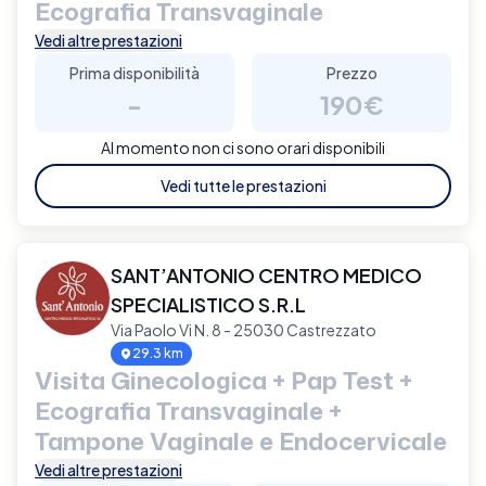
Ecografia Transvaginale
Vedi altre prestazioni
Prima disponibilità
Prezzo
-
190€
Al momento non ci sono orari disponibili
Vedi tutte le prestazioni
SANT’ANTONIO CENTRO MEDICO
SPECIALISTICO S.R.L
Via Paolo Vi N. 8 - 25030 Castrezzato
29.3 km
Visita Ginecologica + Pap Test +
Ecografia Transvaginale +
Tampone Vaginale e Endocervicale
Vedi altre prestazioni