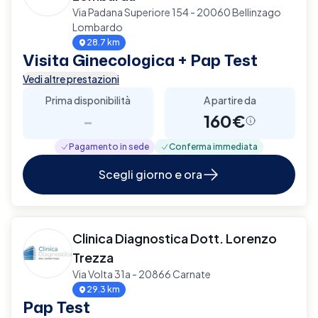
Via Padana Superiore 154 - 20060 Bellinzago
Lombardo
28.7 km
Visita Ginecologica + Pap Test
Vedi altre prestazioni
Prima disponibilità
A partire da
-
160€
Pagamento in sede
Conferma immediata
Scegli giorno e ora
Clinica Diagnostica Dott. Lorenzo
Trezza
Via Volta 31a - 20866 Carnate
29.3 km
Pap Test