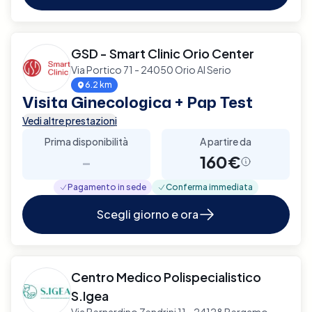
GSD - Smart Clinic Orio Center
Via Portico 71 - 24050 Orio Al Serio
6.2 km
Visita Ginecologica + Pap Test
Vedi altre prestazioni
Prima disponibilità
A partire da
-
160€
Pagamento in sede
Conferma immediata
Scegli giorno e ora
Centro Medico Polispecialistico
S.Igea
Via Bernardino Zendrini 11 - 24128 Bergamo