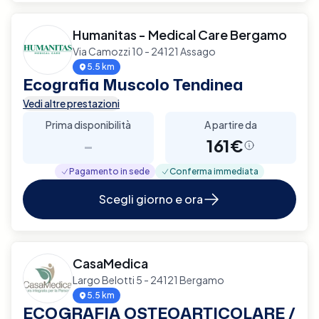
Humanitas - Medical Care Bergamo
Via Camozzi 10 - 24121 Assago
5.5 km
Ecografia Muscolo Tendinea
Vedi altre prestazioni
Prima disponibilità
A partire da
-
161€
Pagamento in sede
Conferma immediata
Scegli giorno e ora
CasaMedica
Largo Belotti 5 - 24121 Bergamo
5.5 km
ECOGRAFIA OSTEOARTICOLARE /