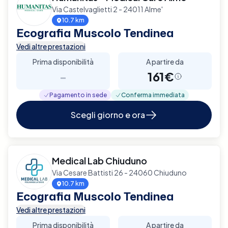
Via Castelvaglietti 2 - 24011 Alme'
10.7 km
Ecografia Muscolo Tendinea
Vedi altre prestazioni
Prima disponibilità
A partire da
-
161€
Pagamento in sede
Conferma immediata
Scegli giorno e ora
Medical Lab Chiuduno
Via Cesare Battisti 26 - 24060 Chiuduno
10.7 km
Ecografia Muscolo Tendinea
Vedi altre prestazioni
Prima disponibilità
A partire da