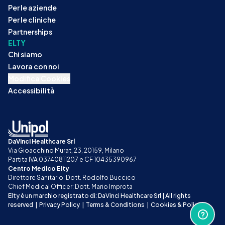
Per le aziende
Per le cliniche
Partnerships
ELTY
Chi siamo
Lavora con noi
Modifica Cookies
Accessibilità
DaVinci Healthcare Srl
Via Gioacchino Murat, 23, 20159, Milano
Partita IVA 03740811207 e CF 10435390967
Centro Medico Elty
Direttore Sanitario: Dott. Rodolfo Buccico
Chief Medical Officer: Dott. Mario Improta
Elty è un marchio registrato di: DaVinci Healthcare Srl | All rights 
reserved
|
Privacy Policy
|
Terms & Conditions
|
Cookies & Policy