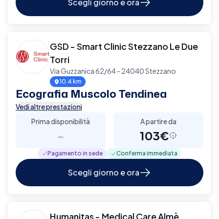
Scegli giorno e ora
GSD - Smart Clinic Stezzano Le Due
Torri
Via Guzzanica 62/64 - 24040 Stezzano
10.4 km
Ecografia Muscolo Tendinea
Vedi altre prestazioni
Prima disponibilità
A partire da
-
103€
Pagamento in sede
Conferma immediata
Scegli giorno e ora
Humanitas - Medical Care Almè