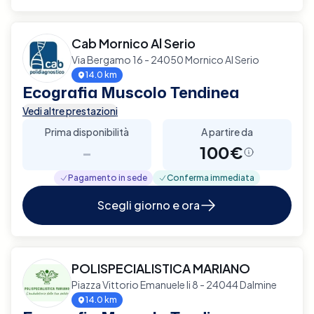
Cab Mornico Al Serio
Via Bergamo 16 - 24050 Mornico Al Serio
14.0 km
Ecografia Muscolo Tendinea
Vedi altre prestazioni
Prima disponibilità
A partire da
-
100€
Pagamento in sede
Conferma immediata
Scegli giorno e ora
POLISPECIALISTICA MARIANO
Piazza Vittorio Emanuele Ii 8 - 24044 Dalmine
14.0 km