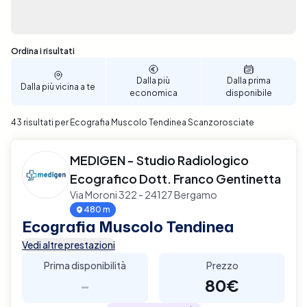
Sono stati trovati 43 risultati
Ordina i risultati
Dalla più
Dalla prima
Dalla più vicina a te
economica
disponibile
43 risultati per Ecografia Muscolo Tendinea Scanzorosciate
MEDIGEN - Studio Radiologico
Ecografico Dott. Franco Gentinetta
Via Moroni 322 - 24127 Bergamo
480 m
Ecografia Muscolo Tendinea
Vedi altre prestazioni
Prima disponibilità
Prezzo
-
80€