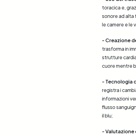
toracica e, gr
sonore ad alta 
le camere e le 
- Creazione d
trasforma in im
strutture cardi
cuore mentre b
- Tecnologia d
registra i camb
informazioni ven
flusso sanguigno
il blu;
- Valutazione d