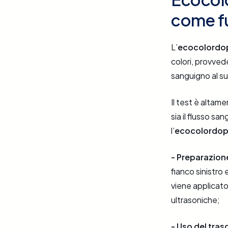
come f
L’
ecocolordop
colori, provved
sanguigno al su
Il test è altam
sia il flusso s
l’
ecocolordopp
- Preparazion
fianco sinistro 
viene applicato
ultrasoniche;
- Uso del tras