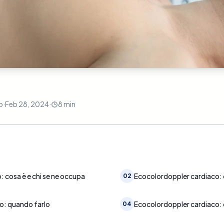
o
·
Feb 28, 2024
·
8
min
 cosa è e chi se ne occupa
Ecocolordoppler cardiaco: 
02
o: quando farlo
Ecocolordoppler cardiaco: 
04