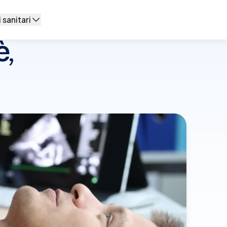
 sanitari
è,
 di base