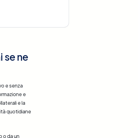
i se ne
ivo e senza
formazione e
laterali e la
vità quotidiane
o o da un