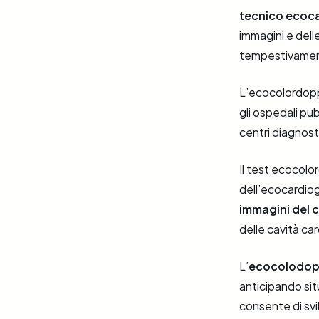
tecnico ecoca
immagini e delle
tempestivament
L’ecocolordoppl
gli ospedali pub
centri diagnosti
Il test ecocolo
dell’ecocardiogr
immagini del 
delle cavità car
L’
ecocolodop
anticipando sit
consente di svi