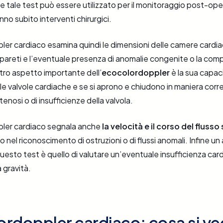
re tale test può essere utilizzato per il monitoraggio post-ope
no subito interventi chirurgici.
er cardiaco esamina quindi le dimensioni delle camere cardia
pareti e l’eventuale presenza di anomalie congenite o la comp
ltro aspetto importante dell’
ecocolordoppler
è la sua capaci
lle valvole cardiache e se si aprono e chiudono in maniera corr
tenosi o di insufficienze della valvola.
ler cardiaco segnala anche
la velocità e il corso del fluss
 nel riconoscimento di ostruzioni o di flussi anomali. Infine un 
uesto test è quello di valutare un’eventuale insufficienza car
 gravità.
rdoppler cardiaco: cosa si ve