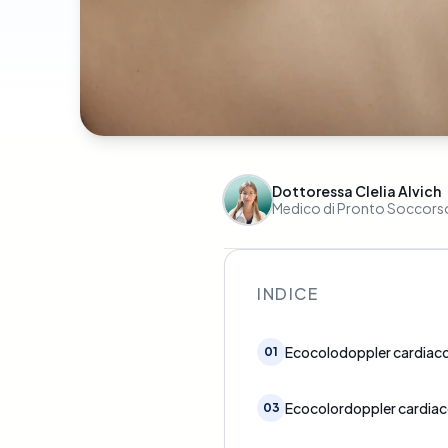
Dottoressa Clelia Alvich
Medico di Pronto Soccors
INDICE
Ecocolodoppler cardiaco:
01
Ecocolordoppler cardiac
03