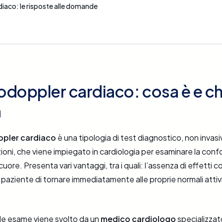
iaco: le risposte alle domande
doppler cardiaco: cosa è e ch
a
pler cardiaco
è una tipologia di test diagnostico, non invas
iazioni, che viene impiegato in cardiologia per esaminare la con
cuore. Presenta vari vantaggi, tra i quali: l’assenza di effetti col
 il paziente di tornare immediatamente alle proprie normali atti
le esame viene svolto da un
medico cardiologo
specializzat