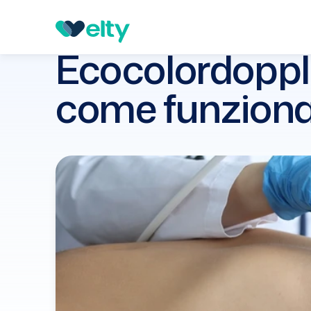
Guide
Cardiologia
Ecocolordoppler cardiaco: c
Ecocolordopple
come funziona