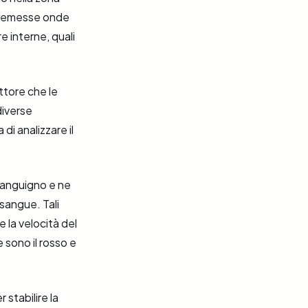
o emesse onde
e interne, quali
ttore che le
diverse
i analizzare il
 sanguigno e ne
sangue. Tali
 la velocità del
 sono il rosso e
 stabilire la