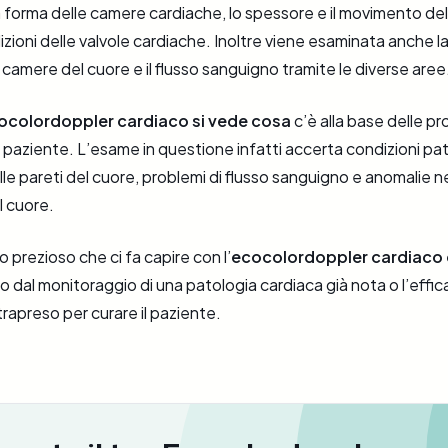
 forma delle camere cardiache, lo spessore e il movimento dell
izioni delle valvole cardiache. Inoltre viene esaminata anche l
e camere del cuore e il flusso sanguigno tramite le diverse aree
ocolordoppler cardiaco si vede cosa
c’è alla base delle p
 paziente. L’esame in questione infatti accerta condizioni pa
nelle pareti del cuore, problemi di flusso sanguigno e anomalie n
l cuore.
o prezioso che ci fa capire con l’
ecocolordoppler cardiaco 
 dal monitoraggio di una patologia cardiaca già nota o l’effica
rapreso per curare il paziente.