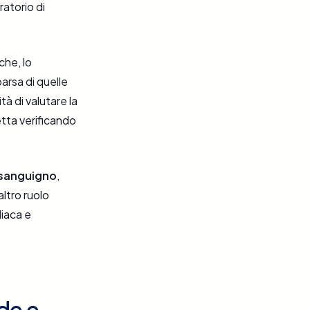
ratorio di
che, lo
arsa di quelle
tà di valutare la
etta verificando
o sanguigno
,
altro ruolo
diaca e
de e