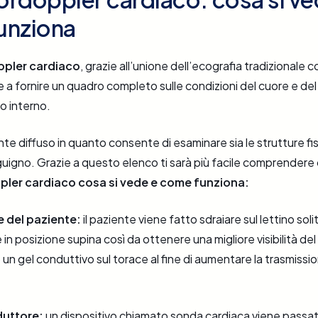
unziona
pler cardiaco
, grazie all’unione dell’ecografia tradizionale c
e a fornire un quadro completo sulle condizioni del cuore e del
o interno.
ente diffuso in quanto consente di esaminare sia le strutture fi
anguigno. Grazie a questo elenco ti sarà più facile comprendere
ler cardiaco cosa si vede e come funziona:
e del paziente:
il paziente viene fatto sdraiare sul lettino sol
e in posizione supina così da ottenere una migliore visibilità del
 un gel conduttivo sul torace al fine di aumentare la trasmissi
duttore:
un dispositivo chiamato sonda cardiaca viene passat