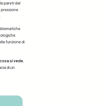
e pareti del
a pressione
.
roblematiche
tologiche
ella funzione di
cosa si vede
,
cia di un