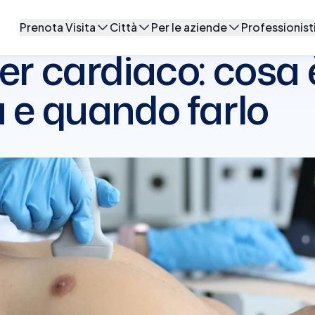
osa è, come funziona e quando farlo
Prenota Visita
Città
Per le aziende
Professionisti
Prestazioni
Milano
Soluzioni di wellbeing aziendale
Per le cliniche
r cardiaco: cosa 
Specialisti
Roma
Software medico
 e quando farlo
Centri Medici
Bologna
Torino
Firenze
Tutte le città