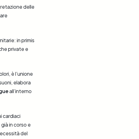
rpretazione delle
care
tarie: in primis
iche private e
ori, è l’unione
asuoni, elabora
ngue
all’interno
 cardiaci
già in corso e
necessità del