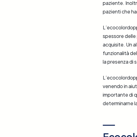
paziente. Inolt
pazienti che han
L’ecocolordoppl
spessore delle 
acquisite. Un a
funzionalità de
la presenza di s
L’ecocolordopp
venendo in aiuto
importante di q
determinarne la
Ecocolo