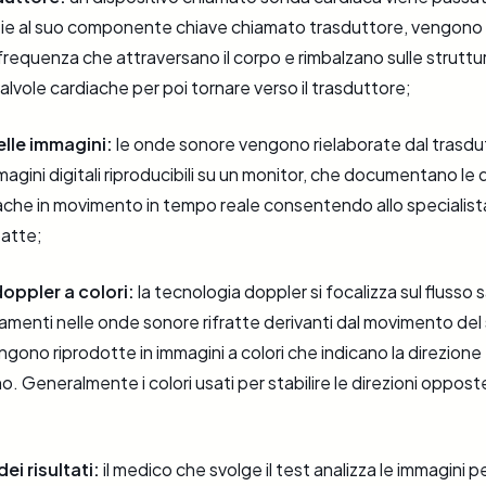
azie al suo componente chiave chiamato trasduttore, vengon
frequenza che attraversano il corpo e rimbalzano sulle struttur
valvole cardiache per poi tornare verso il trasduttore;
elle immagini:
le onde sonore vengono rielaborate dal trasdu
magini digitali riproducibili su un monitor, che documentano le 
ache in movimento in tempo reale consentendo allo specialista d
atte;
oppler a colori:
la tecnologia doppler si focalizza sul flusso
iamenti nelle onde sonore rifratte derivanti dal movimento del 
gono riprodotte in immagini a colori che indicano la direzione e
. Generalmente i colori usati per stabilire le direzioni opposte
ei risultati:
il medico che svolge il test analizza le immagini per