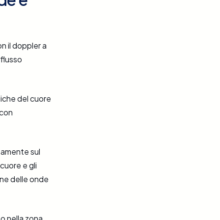
on il doppler a
 flusso
siche del cuore
 con
itamente sul
 cuore e gli
one delle onde
o nella zona