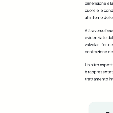
dimensione e la
cuore e le cond
all’interno dell
Attraverso l’
ec
evidenziate dal
valvolari, fori 
contrazione de
Un altro aspett
è rappresentato
trattamento int