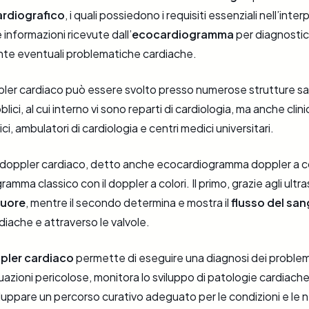
rdiografico
, i quali possiedono i requisiti essenziali nell’inte
 informazioni ricevute dall’
ecocardiogramma
per diagnosti
e eventuali problematiche cardiache.
er cardiaco può essere svolto presso numerose strutture sani
blici, al cui interno vi sono reparti di cardiologia, ma anche clin
ci, ambulatori di cardiologia e centri medici universitari.
rdoppler cardiaco, detto anche ecocardiogramma doppler a col
amma classico con il doppler a colori. Il primo, grazie agli ultr
cuore
, mentre il secondo determina e mostra il
flusso del sa
diache e attraverso le valvole.
pler cardiaco
permette di eseguire una diagnosi dei problemi
uazioni pericolose, monitora lo sviluppo di patologie cardiache 
luppare un percorso curativo adeguato per le condizioni e le 