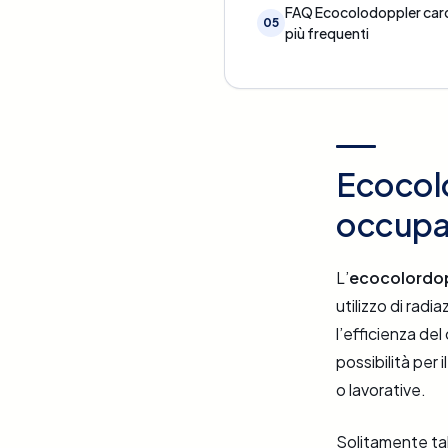
FAQ Ecocolodoppler card
05
più frequenti
Ecocolo
occup
L’
ecocolordop
utilizzo di rad
l’efficienza del 
possibilità per
o lavorative.
Solitamente ta