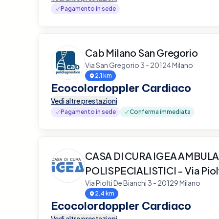
Pagamento in sede
Cab Milano San Gregorio
Via San Gregorio 3 - 20124 Milano
2.1 km
Ecocolordoppler Cardiaco
Vedi altre prestazioni
Pagamento in sede
Conferma immediata
CASA DI CURA IGEA AMBULA
POLISPECIALISTICI - Via Piol
Via Piolti De Bianchi 3 - 20129 Milano
2.4 km
Ecocolordoppler Cardiaco
Vedi altre prestazioni