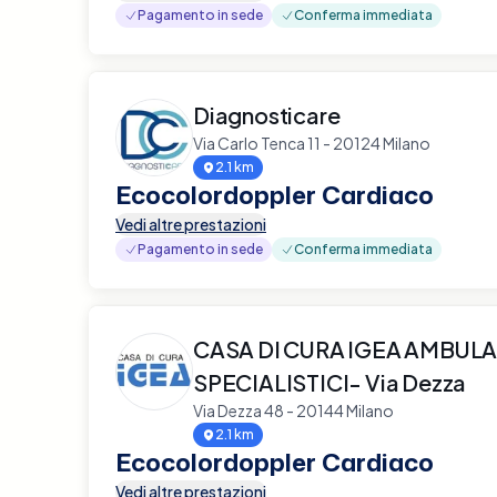
Pagamento in sede
Conferma immediata
Diagnosticare
Via Carlo Tenca 11 - 20124 Milano
2.1 km
Ecocolordoppler Cardiaco
Vedi altre prestazioni
Pagamento in sede
Conferma immediata
CASA DI CURA IGEA AMBULA
SPECIALISTICI- Via Dezza
Via Dezza 48 - 20144 Milano
2.1 km
Ecocolordoppler Cardiaco
Vedi altre prestazioni