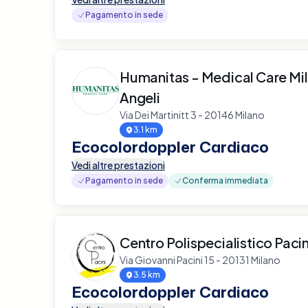
Pagamento in sede
Humanitas - Medical Care Mi
Angeli
Via Dei Martinitt 3 - 20146 Milano
3.1 km
Ecocolordoppler Cardiaco
Vedi altre prestazioni
Pagamento in sede
Conferma immediata
Centro Polispecialistico Pacin
Via Giovanni Pacini 15 - 20131 Milano
3.5 km
Ecocolordoppler Cardiaco