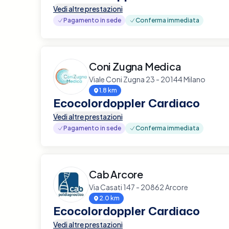
Vedi altre prestazioni
Pagamento in sede
Conferma immediata
Coni Zugna Medica
Viale Coni Zugna 23 - 20144 Milano
1.8 km
Ecocolordoppler Cardiaco
Vedi altre prestazioni
Pagamento in sede
Conferma immediata
Cab Arcore
Via Casati 147 - 20862 Arcore
2.0 km
Ecocolordoppler Cardiaco
Vedi altre prestazioni