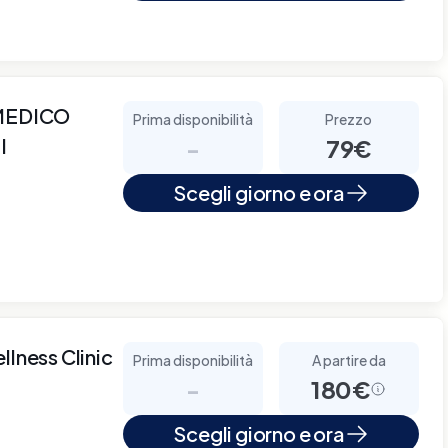
MEDICO
Prima disponibilità
Prezzo
I
-
79€
Scegli giorno e ora
llness Clinic
Prima disponibilità
A partire da
-
180€
Scegli giorno e ora