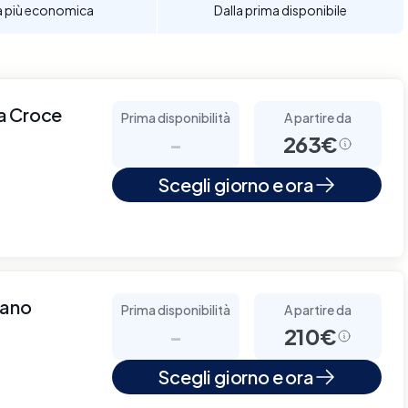
a più economica
Dalla prima disponibile
a Croce
Prima disponibilità
A partire da
-
263€
Scegli giorno e ora
lano
Prima disponibilità
A partire da
-
210€
Scegli giorno e ora