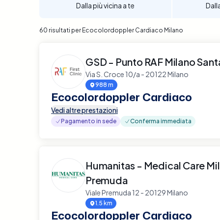
Dalla più vicina a te
Dall
60 risultati per Ecocolordoppler Cardiaco Milano
GSD - Punto RAF Milano Sant
Via S. Croce 10/a - 20122 Milano
988 m
Ecocolordoppler Cardiaco
Vedi altre prestazioni
Pagamento in sede
Conferma immediata
Humanitas - Medical Care Mi
Premuda
Viale Premuda 12 - 20129 Milano
1.5 km
Ecocolordoppler Cardiaco