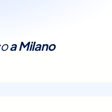
parazioni particolari.
to, dolori al petto,
co
a
Milano