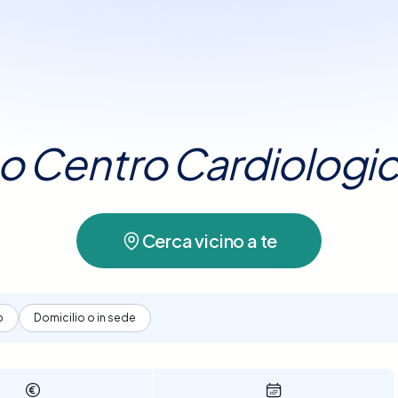
ura circa 20-40 minuti, è sicuro e non richiede pre
o che per approfondire sintomi come affaticamen
scegliere l’opzione più adatta alle tue esigenze.
palpitazioni o difficoltà respiratorie.
tuo Centro Cardiologi
Cerca vicino a te
o
Domicilio o in sede