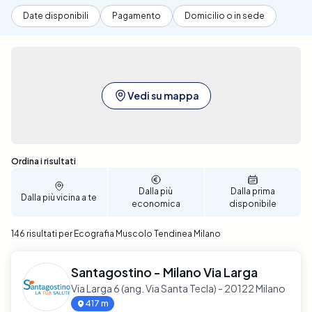
Date disponibili
Pagamento
Domicilio o in sede
Vedi su mappa
Sono stati trovati 146 risultati
Ordina i risultati
Dalla più
Dalla prima
Dalla più vicina a te
economica
disponibile
146 risultati per Ecografia Muscolo Tendinea Milano
Santagostino - Milano Via Larga
Via Larga 6 (ang. Via Santa Tecla) - 20122 Milano
417 m