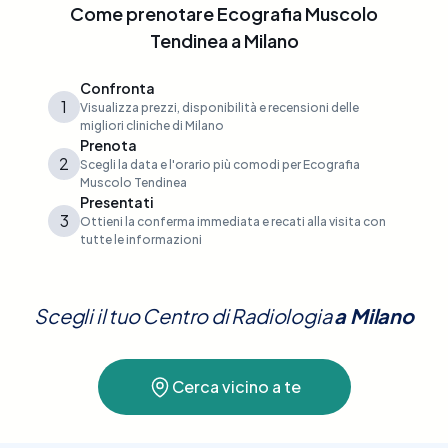
Come prenotare
Ecografia Muscolo
Tendinea
a
Milano
Confronta
1
Visualizza prezzi, disponibilità e recensioni delle
migliori cliniche di Milano
Prenota
2
Scegli la data e l'orario più comodi per Ecografia
Muscolo Tendinea
Presentati
3
Ottieni la conferma immediata e recati alla visita con
tutte le informazioni
Scegli il tuo Centro di Radiologia
a
Milano
Cerca vicino a te