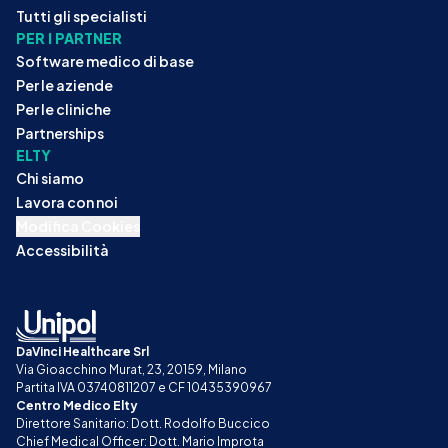
Tutti gli specialisti
PER I PARTNER
Software medico di base
Per le aziende
Per le cliniche
Partnerships
ELTY
Chi siamo
Lavora con noi
Modifica Cookies
Accessibilità
DaVinci Healthcare Srl
Via Gioacchino Murat, 23, 20159, Milano
Partita IVA 03740811207 e CF 10435390967
Centro Medico Elty
Direttore Sanitario: Dott. Rodolfo Buccico
Chief Medical Officer: Dott. Mario Improta