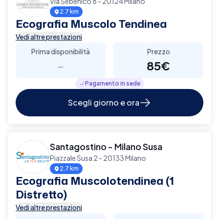
Via Sebenico 8 - 20124 Milano
2.7 km
Ecografia Muscolo Tendinea
Vedi altre prestazioni
Prima disponibilità
Prezzo
-
85€
Pagamento in sede
Scegli giorno e ora
Santagostino - Milano Susa
Piazzale Susa 2 - 20133 Milano
2.7 km
Ecografia Muscolotendinea (1
Distretto)
Vedi altre prestazioni