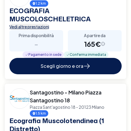
1.2 km
ECOGRAFIA
MUSCOLOSCHELETRICA
Vedi altre prestazioni
Prima disponibilità
A partire da
-
165€
Pagamento in sede
Conferma immediata
Scegli giorno e ora
Santagostino - Milano Piazza
Santagostino 18
Piazza Sant'agostino 18 - 20123 Milano
1.5 km
Ecografia Muscolotendinea (1
Distretto)