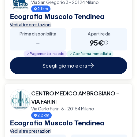
Via San Gregorio 3 - 20124 Milano
2.1 km
Ecografia Muscolo Tendinea
Vedi altre prestazioni
Prima disponibilità
A partire da
-
95€
Pagamento in sede
Conferma immediata
Scegli giorno e ora
CENTRO MEDICO AMBROSIANO -
VIA FARINI
Via Carlo Farini 8 - 20154 Milano
2.2 km
Ecografia Muscolo Tendinea
Vedi altre prestazioni