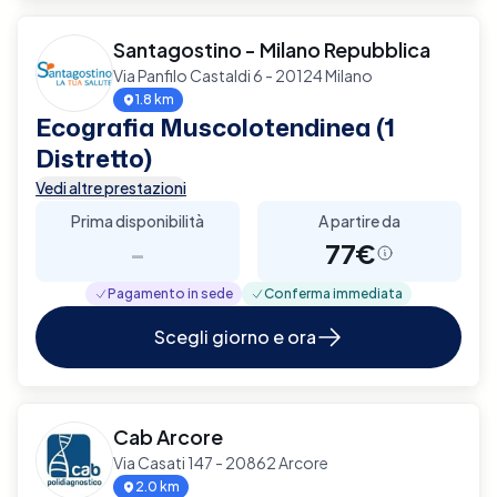
Santagostino - Milano Repubblica
Via Panfilo Castaldi 6 - 20124 Milano
1.8 km
Ecografia Muscolotendinea (1
Distretto)
Vedi altre prestazioni
Prima disponibilità
A partire da
-
77€
Pagamento in sede
Conferma immediata
Scegli giorno e ora
Cab Arcore
Via Casati 147 - 20862 Arcore
2.0 km