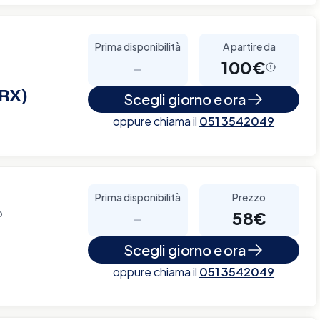
Prima disponibilità
A partire da
-
100€
(RX)
Scegli giorno e ora
oppure chiama il
051 3542049
Prima disponibilità
Prezzo
o
-
58€
Scegli giorno e ora
oppure chiama il
051 3542049