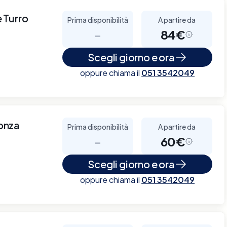
 Turro
Prima disponibilità
A partire da
-
84€
Scegli giorno e ora
oppure chiama il
051 3542049
Monza
Prima disponibilità
A partire da
-
60€
Scegli giorno e ora
oppure chiama il
051 3542049