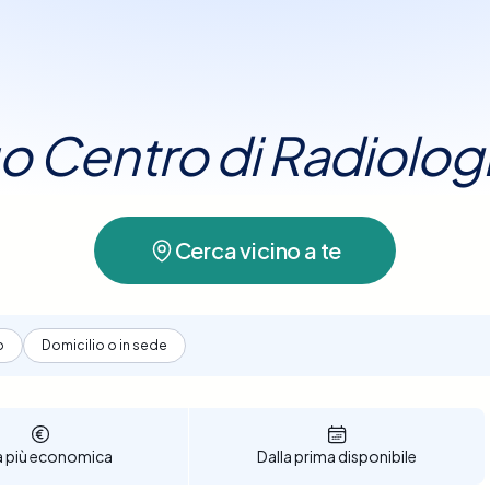
tuo Centro di Radiolog
Cerca vicino a te
o
Domicilio o in sede
a più economica
Dalla prima disponibile