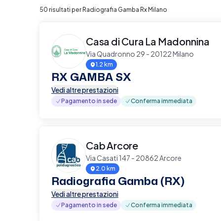
50 risultati per Radiografia Gamba Rx Milano
Casa di Cura La Madonnina
Via Quadronno 29 - 20122 Milano
1.2 km
RX GAMBA SX
Vedi altre prestazioni
Pagamento in sede
Conferma immediata
Cab Arcore
Via Casati 147 - 20862 Arcore
2.0 km
Radiografia Gamba (RX)
Vedi altre prestazioni
Pagamento in sede
Conferma immediata