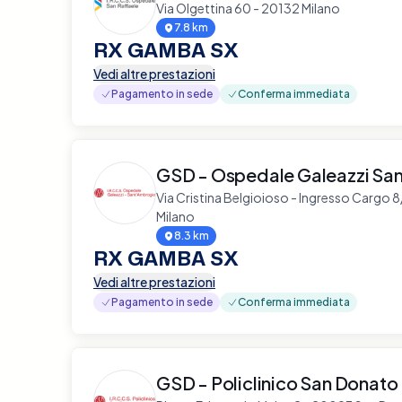
Via Olgettina 60 - 20132 Milano
7.8 km
RX GAMBA SX
Vedi altre prestazioni
Pagamento in sede
Conferma immediata
GSD - Ospedale Galeazzi Sa
Via Cristina Belgioioso - Ingresso Cargo 
Milano
8.3 km
RX GAMBA SX
Vedi altre prestazioni
Pagamento in sede
Conferma immediata
GSD - Policlinico San Donato