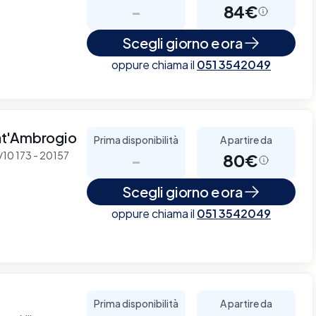
-
84€
Scegli giorno e ora
oppure chiama il
051 3542049
nt'Ambrogio
Prima disponibilità
A partire da
8/10 173 - 20157
-
80€
Scegli giorno e ora
oppure chiama il
051 3542049
Prima disponibilità
A partire da