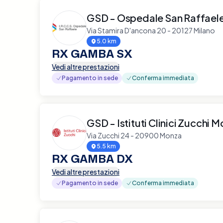
GSD - Ospedale San Raffaele
Via Stamira D'ancona 20 - 20127 Milano
5.0 km
RX GAMBA SX
Vedi altre prestazioni
Pagamento in sede
Conferma immediata
GSD - Istituti Clinici Zucchi 
Via Zucchi 24 - 20900 Monza
5.5 km
RX GAMBA DX
Vedi altre prestazioni
Pagamento in sede
Conferma immediata