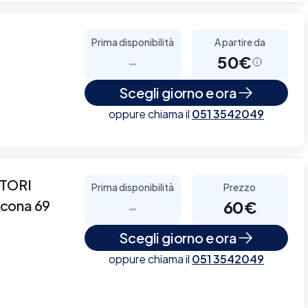
Prima disponibilità
A partire da
-
50€
Scegli giorno e ora
oppure chiama il
051 3542049
TORI
Prima disponibilità
Prezzo
rcona 69
-
60€
Scegli giorno e ora
oppure chiama il
051 3542049