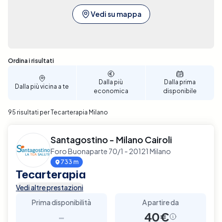
Vedi su mappa
Sono stati trovati 95 risultati
Ordina i risultati
Dalla più
Dalla prima
Dalla più vicina a te
economica
disponibile
95 risultati per Tecarterapia Milano
Santagostino - Milano Cairoli
Foro Buonaparte 70/1 - 20121 Milano
733 m
Tecarterapia
Vedi altre prestazioni
Prima disponibilità
A partire da
-
40€