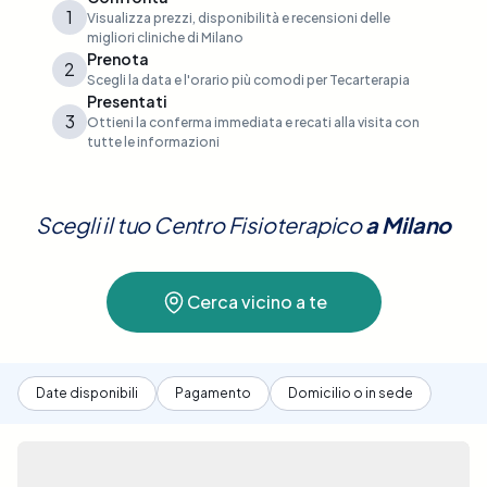
1
Visualizza prezzi, disponibilità e recensioni delle
migliori cliniche di Milano
Prenota
2
Scegli la data e l'orario più comodi per Tecarterapia
Presentati
3
Ottieni la conferma immediata e recati alla visita con
tutte le informazioni
Scegli il tuo Centro Fisioterapico
a
Milano
Cerca vicino a te
Date disponibili
Pagamento
Domicilio o in sede