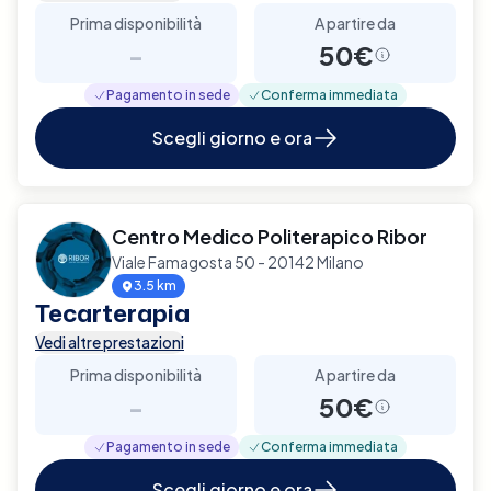
Prima disponibilità
A partire da
-
50€
Pagamento in sede
Conferma immediata
Scegli giorno e ora
Centro Medico Politerapico Ribor
Viale Famagosta 50 - 20142 Milano
3.5 km
Tecarterapia
Vedi altre prestazioni
Prima disponibilità
A partire da
-
50€
Pagamento in sede
Conferma immediata
Scegli giorno e ora