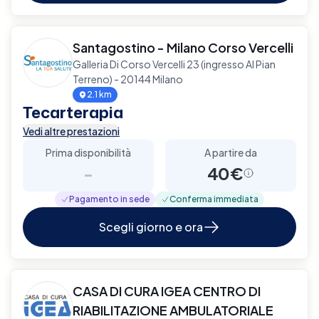
Santagostino - Milano Corso Vercelli
Galleria Di Corso Vercelli 23 (ingresso Al Pian
Terreno) - 20144 Milano
2.1 km
Tecarterapia
Vedi altre prestazioni
Prima disponibilità
A partire da
-
40€
Pagamento in sede
Conferma immediata
Scegli giorno e ora
CASA DI CURA IGEA CENTRO DI
RIABILITAZIONE AMBULATORIALE