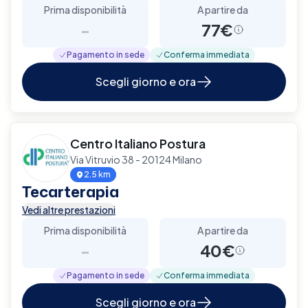
Prima disponibilità
A partire da
-
77€
Pagamento in sede
Conferma immediata
Scegli giorno e ora
Centro Italiano Postura
Via Vitruvio 38 - 20124 Milano
2.5 km
Tecarterapia
Vedi altre prestazioni
Prima disponibilità
A partire da
-
40€
Pagamento in sede
Conferma immediata
Scegli giorno e ora