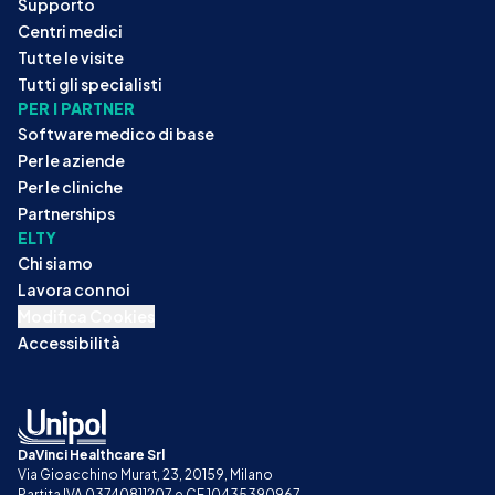
Supporto
Centri medici
Tutte le visite
Tutti gli specialisti
PER I PARTNER
Software medico di base
Per le aziende
Per le cliniche
Partnerships
ELTY
Chi siamo
Lavora con noi
Modifica Cookies
Accessibilità
DaVinci Healthcare Srl
Via Gioacchino Murat, 23, 20159, Milano
Partita IVA 03740811207 e CF 10435390967