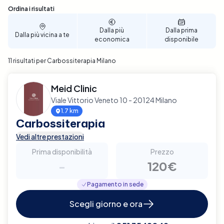
Sono stati trovati 11 risultati
Ordina i risultati
Dalla più
Dalla prima
Dalla più vicina a te
economica
disponibile
11 risultati per Carbossiterapia Milano
Meid Clinic
Viale Vittorio Veneto 10 - 20124 Milano
1.7 km
Carbossiterapia
Vedi altre prestazioni
Prima disponibilità
Prezzo
-
120€
Pagamento in sede
Scegli giorno e ora