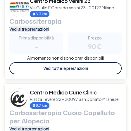
Centro Medico Venini 23
Via Giulio E Corrado Venini 23 - 20127 Milano
3.3 km
Carbossiterapia
Vedi altre prestazioni
Prima disponibilità
Prezzo
-
90€
Al momento non ci sono orari disponibili
Vedi tutte le prestazioni
Centro Medico Curie Clinic
Piazza Tevere 22 - 20097 San Donato Milanese
8.7 km
Carbossiterapia Cuoio Capelluto
per Alopecia
Vedi altre prestazioni