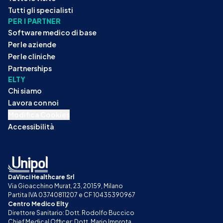
Tutti gli specialisti
PER I PARTNER
Software medico di base
Per le aziende
Per le cliniche
Partnerships
ELTY
Chi siamo
Lavora con noi
Modifica Cookies
Accessibilità
DaVinci Healthcare Srl
Via Gioacchino Murat, 23, 20159, Milano
Partita IVA 03740811207 e CF 10435390967
Centro Medico Elty
Direttore Sanitario: Dott. Rodolfo Buccico
Chief Medical Officer: Dott. Mario Improta