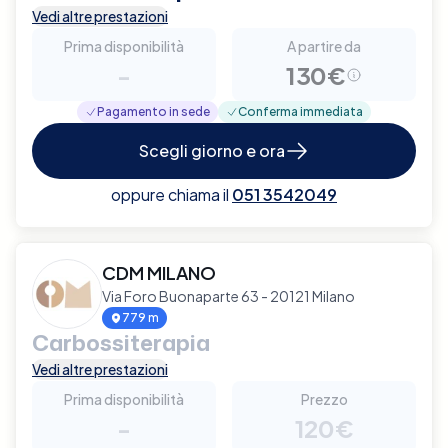
Vedi altre prestazioni
Prima disponibilità
A partire da
-
130€
Pagamento in sede
Conferma immediata
Scegli giorno e ora
oppure chiama il
051 3542049
CDM MILANO
Via Foro Buonaparte 63 - 20121 Milano
779 m
Carbossiterapia
Vedi altre prestazioni
Prima disponibilità
Prezzo
-
120€