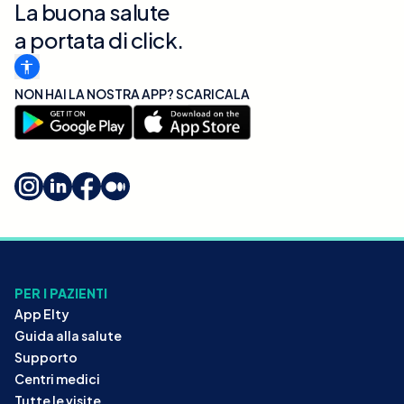
La buona salute
a portata di click.
NON HAI LA NOSTRA APP? SCARICALA
PER I PAZIENTI
App Elty
Guida alla salute
Supporto
Centri medici
Tutte le visite