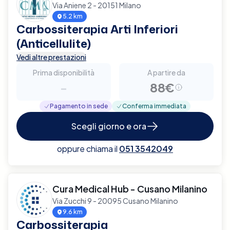
Via Aniene 2 - 20151 Milano
5.2 km
Carbossiterapia Arti Inferiori
(Anticellulite)
Vedi altre prestazioni
Prima disponibilità
A partire da
-
88€
Pagamento in sede
Conferma immediata
Scegli giorno e ora
oppure chiama il
051 3542049
Cura Medical Hub - Cusano Milanino
Via Zucchi 9 - 20095 Cusano Milanino
9.6 km
Carbossiterapia