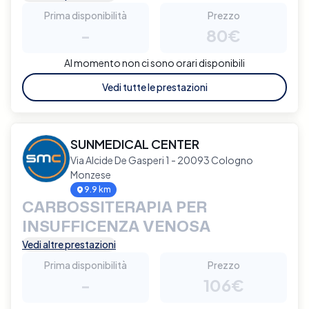
Prima disponibilità
Prezzo
-
80€
Al momento non ci sono orari disponibili
Vedi tutte le prestazioni
SUNMEDICAL CENTER
Via Alcide De Gasperi 1 - 20093 Cologno
Monzese
9.9 km
CARBOSSITERAPIA PER
INSUFFICENZA VENOSA
Vedi altre prestazioni
Prima disponibilità
Prezzo
-
106€