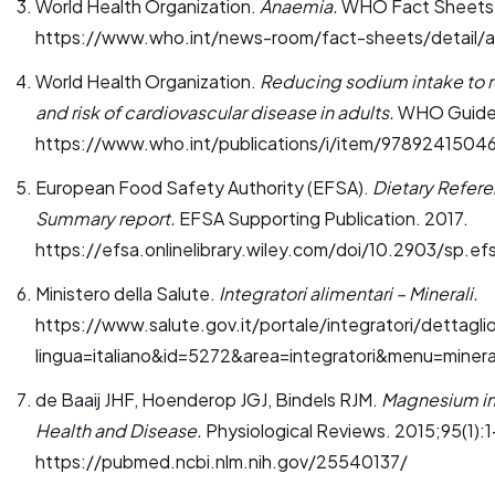
World Health Organization.
Anaemia.
WHO Fact Sheets.
https://www.who.int/news-room/fact-sheets/detail/
World Health Organization.
Reducing sodium intake to 
and risk of cardiovascular disease in adults.
WHO Guidel
https://www.who.int/publications/i/item/9789241504
European Food Safety Authority (EFSA).
Dietary Referen
Summary report.
EFSA Supporting Publication. 2017.
https://efsa.onlinelibrary.wiley.com/doi/10.2903/sp.ef
Ministero della Salute.
Integratori alimentari – Minerali.
https://www.salute.gov.it/portale/integratori/dettagli
lingua=italiano&id=5272&area=integratori&menu=minera
de Baaij JHF, Hoenderop JGJ, Bindels RJM.
Magnesium in 
Health and Disease.
Physiological Reviews. 2015;95(1):
https://pubmed.ncbi.nlm.nih.gov/25540137/