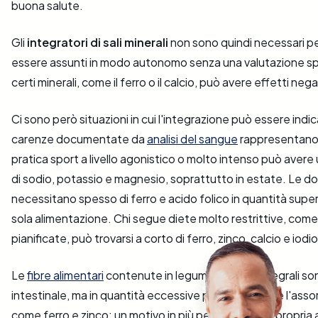
buona salute.
Gli
integratori di sali minerali
non sono quindi necessari pe
essere assunti in modo autonomo senza una valutazione sp
certi minerali, come il ferro o il calcio, può avere effetti neg
Ci sono però situazioni in cui l'integrazione può essere ind
carenze documentate da
analisi del sangue
rappresentano i
pratica sport a livello agonistico o molto intenso può ave
di sodio, potassio e magnesio, soprattutto in estate. Le d
necessitano spesso di ferro e acido folico in quantità superi
sola alimentazione. Chi segue diete molto restrittive, com
pianificate, può trovarsi a corto di ferro, zinco, calcio e iodio
Le
fibre alimentari
contenute in legumi e cereali integrali sono
intestinale, ma in quantità eccessive possono ridurre l'assor
come ferro e zinco: un motivo in più per costruire la propri