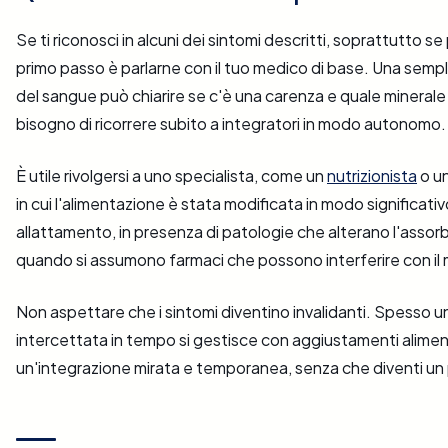
Se ti riconosci in alcuni dei sintomi descritti, soprattutto se
primo passo è parlarne con il tuo medico di base. Una semp
del sangue può chiarire se c'è una carenza e quale minerale
bisogno di ricorrere subito a integratori in modo autonomo.
È utile rivolgersi a uno specialista, come un
nutrizionista
o un
in cui l'alimentazione è stata modificata in modo significativ
allattamento, in presenza di patologie che alterano l'assor
quando si assumono farmaci che possono interferire con il 
Non aspettare che i sintomi diventino invalidanti. Spesso 
intercettata in tempo si gestisce con aggiustamenti aliment
un'integrazione mirata e temporanea, senza che diventi un