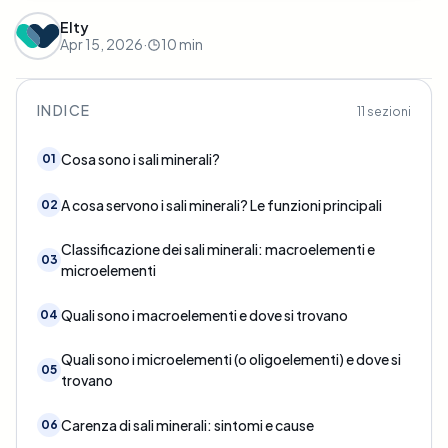
Elty
Apr 15, 2026
·
10
min
INDICE
11
sezioni
Cosa sono i sali minerali?
01
A cosa servono i sali minerali? Le funzioni principali
02
Classificazione dei sali minerali: macroelementi e
03
microelementi
Quali sono i macroelementi e dove si trovano
04
Quali sono i microelementi (o oligoelementi) e dove si
05
trovano
Carenza di sali minerali: sintomi e cause
06