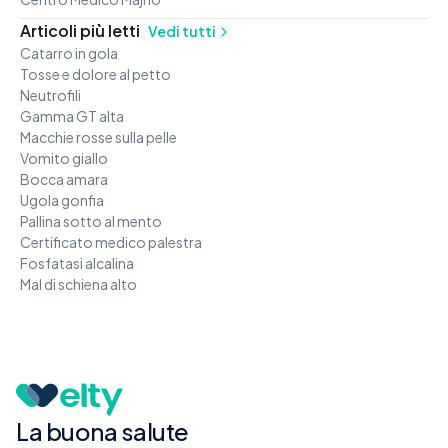
Articoli più letti
Vedi tutti
Catarro in gola
Tosse e dolore al petto
Neutrofili
Gamma GT alta
Macchie rosse sulla pelle
Vomito giallo
Bocca amara
Ugola gonfia
Pallina sotto al mento
Certificato medico palestra
Fosfatasi alcalina
Mal di schiena alto
La buona salute