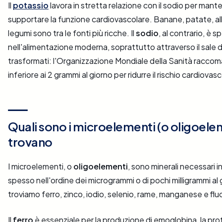
Il
potassio
lavora in stretta relazione con il sodio per mantene
supportare la funzione cardiovascolare. Banane, patate, 
legumi sono tra le fonti più ricche. Il
sodio
, al contrario, è
nell'alimentazione moderna, soprattutto attraverso il sale da
trasformati: l'Organizzazione Mondiale della Sanità racco
inferiore ai 2 grammi al giorno per ridurre il rischio cardiovas
Quali sono i microelementi (o oligoelem
trovano
I microelementi, o
oligoelementi
, sono minerali necessari i
spesso nell'ordine dei microgrammi o di pochi milligrammi al gi
troviamo ferro, zinco, iodio, selenio, rame, manganese e flu
Il
ferro
è essenziale per la produzione di emoglobina, la pro