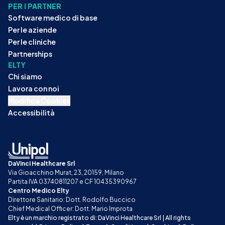
PER I PARTNER
Software medico di base
Per le aziende
Per le cliniche
Partnerships
ELTY
Chi siamo
Lavora con noi
Modifica Cookies
Accessibilità
DaVinci Healthcare Srl
Via Gioacchino Murat, 23, 20159, Milano
Partita IVA 03740811207 e CF 10435390967
Centro Medico Elty
Direttore Sanitario: Dott. Rodolfo Buccico
Chief Medical Officer: Dott. Mario Improta
Elty è un marchio registrato di: DaVinci Healthcare Srl | All rights 