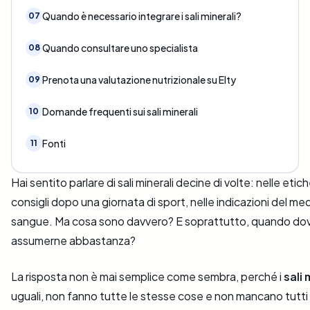
Quando è necessario integrare i sali minerali?
07
Quando consultare uno specialista
08
Prenota una valutazione nutrizionale su Elty
09
Domande frequenti sui sali minerali
10
Fonti
11
Hai sentito parlare di sali minerali decine di volte: nelle etic
consigli dopo una giornata di sport, nelle indicazioni del med
sangue. Ma cosa sono davvero? E soprattutto, quando dovr
assumerne abbastanza?
La risposta non è mai semplice come sembra, perché i
sali 
uguali, non fanno tutte le stesse cose e non mancano tutti