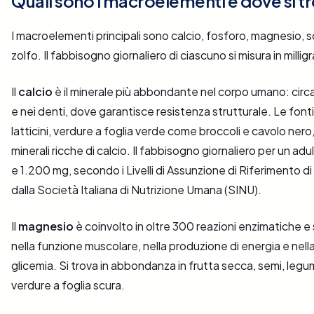
Quali sono i macroelementi e dove si t
I macroelementi principali sono calcio, fosforo, magnesio, s
zolfo. Il fabbisogno giornaliero di ciascuno si misura in milli
Il
calcio
è il minerale più abbondante nel corpo umano: circa 
e nei denti, dove garantisce resistenza strutturale. Le fonti 
latticini, verdure a foglia verde come broccoli e cavolo ner
minerali ricche di calcio. Il fabbisogno giornaliero per un a
e 1.200 mg, secondo i Livelli di Assunzione di Riferimento di 
dalla Società Italiana di Nutrizione Umana (SINU).
Il
magnesio
è coinvolto in oltre 300 reazioni enzimatiche e
nella funzione muscolare, nella produzione di energia e nell
glicemia. Si trova in abbondanza in frutta secca, semi, legumi
verdure a foglia scura.