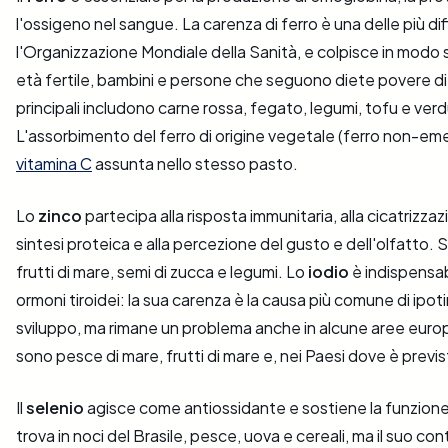
l'ossigeno nel sangue. La carenza di ferro è una delle più 
l'Organizzazione Mondiale della Sanità, e colpisce in modo
età fertile, bambini e persone che seguono diete povere di a
principali includono carne rossa, fegato, legumi, tofu e verd
L'assorbimento del ferro di origine vegetale (ferro non-eme
vitamina C
assunta nello stesso pasto.
Lo
zinco
partecipa alla risposta immunitaria, alla cicatrizzazi
sintesi proteica e alla percezione del gusto e dell'olfatto. S
frutti di mare, semi di zucca e legumi. Lo
iodio
è indispensabi
ormoni tiroidei: la sua carenza è la causa più comune di ipotir
sviluppo, ma rimane un problema anche in alcune aree europe
sono pesce di mare, frutti di mare e, nei Paesi dove è previst
Il
selenio
agisce come antiossidante e sostiene la funzione 
trova in noci del Brasile, pesce, uova e cereali, ma il suo con