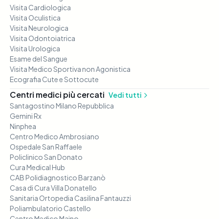
Visita Cardiologica
Visita Oculistica
Visita Neurologica
Visita Odontoiatrica
Visita Urologica
Esame del Sangue
Visita Medico Sportiva non Agonistica
Ecografia Cute e Sottocute
Centri medici più cercati
Vedi tutti
Santagostino Milano Repubblica
Gemini Rx
Ninphea
Centro Medico Ambrosiano
Ospedale San Raffaele
Policlinico San Donato
Cura Medical Hub
CAB Polidiagnostico Barzanò
Casa di Cura Villa Donatello
Sanitaria Ortopedia Casilina Fantauzzi
Poliambulatorio Castello
Centro Medico Majno