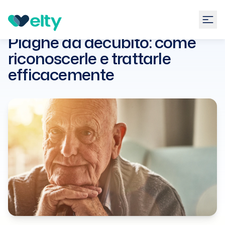
Guide
Dermatologia
Piaghe da decubito: come
riconoscerle e trattarle
Piaghe da decubito: come
efficacemente
riconoscerle e trattarle
efficacemente