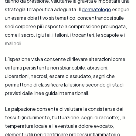
danno da pressione, valutarne la gravità e impostare una
strategia terapeutica adeguata. Il
dermatologo
esegue
un esame obiettivo sistematico, concentrandosi sulle
sedi corporee più esposte a compressione prolungata,
come il sacro, i glutei, i talloni, i trocanteri, le scapole e i
malleoli.
L’ispezione visiva consente di rilevare alterazioni come
eritema persistente non sbiancabile, abrasioni,
ulcerazioni, necrosi, escare o essudato, segni che
permettono di classificare la lesione secondo gli stadi
previsti dalle linee guida internazionali.
La palpazione consente di valutare la consistenza dei
tessuti (indurimento, fluttuazione, segni di raccolte), la
temperatura locale e l’eventuale dolore evocato,
elementi utili per identificare processi infiammatori o