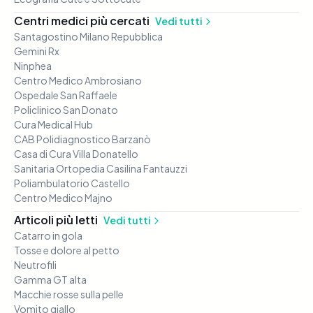
Centri medici più cercati
Vedi tutti
Santagostino Milano Repubblica
Gemini Rx
Ninphea
Centro Medico Ambrosiano
Ospedale San Raffaele
Policlinico San Donato
Cura Medical Hub
CAB Polidiagnostico Barzanò
Casa di Cura Villa Donatello
Sanitaria Ortopedia Casilina Fantauzzi
Poliambulatorio Castello
Centro Medico Majno
Articoli più letti
Vedi tutti
Catarro in gola
Tosse e dolore al petto
Neutrofili
Gamma GT alta
Macchie rosse sulla pelle
Vomito giallo