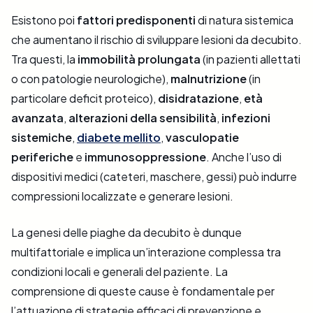
Esistono poi
fattori predisponenti
di natura sistemica
che aumentano il rischio di sviluppare lesioni da decubito.
Tra questi, la
immobilità prolungata
(in pazienti allettati
o con patologie neurologiche),
malnutrizione
(in
particolare deficit proteico),
disidratazione
,
età
avanzata
,
alterazioni della sensibilità
,
infezioni
sistemiche
,
diabete mellito
,
vasculopatie
periferiche
e
immunosoppressione
. Anche l’uso di
dispositivi medici (cateteri, maschere, gessi) può indurre
compressioni localizzate e generare lesioni.
La genesi delle piaghe da decubito è dunque
multifattoriale e implica un’interazione complessa tra
condizioni locali e generali del paziente. La
comprensione di queste cause è fondamentale per
l’attuazione di strategie efficaci di prevenzione e