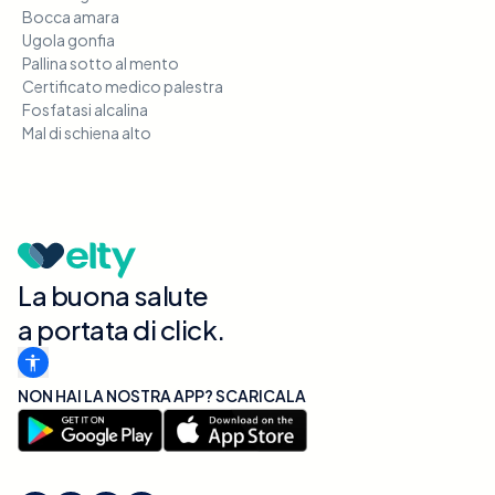
Bocca amara
Ugola gonfia
Pallina sotto al mento
Certificato medico palestra
Fosfatasi alcalina
Mal di schiena alto
La buona salute
a portata di click.
NON HAI LA NOSTRA APP? SCARICALA