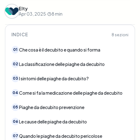
Elty
Apr 03, 2025
·
8
min
INDICE
8
sezioni
Che cosa è il decubito e quando si forma
01
La classificazione delle piaghe da decubito
02
I sintomi delle piaghe da decubito?
03
Come si fa la medicazione delle piaghe da decubito
04
Piaghe da decubito prevenzione
05
Le cause delle piaghe da decubito
06
Quando le piaghe da decubito pericolose
07