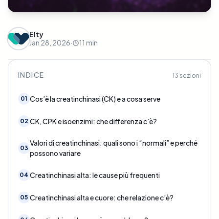
Elty
Jan 28, 2026
·
11
min
INDICE
13
sezioni
Cos’è la creatinchinasi (CK) e a cosa serve
01
CK, CPK e isoenzimi: che differenza c’è?
02
Valori di creatinchinasi: quali sono i “normali” e perché
03
possono variare
Creatinchinasi alta: le cause più frequenti
04
Creatinchinasi alta e cuore: che relazione c’è?
05