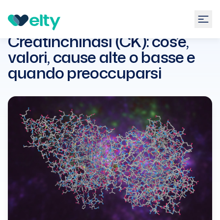
Guide
Esami di laboratorio
Creatinchinasi (CK): cos’è,
valori, cause alte o basse e
Creatinchinasi (CK): cos’è,
quando preoccuparsi
valori, cause alte o basse e
quando preoccuparsi