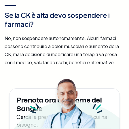
Se la CK è alta devo sospendere i
farmaci?
No, non sospendere autonomamente. Alcuni farmaci
possono contribuire a dolori muscolari e aumento della
CK, ma la decisione di modificare una terapia va presa
con il medico, valutando rischi, benefici e alternative.
Prenota ora un Esame del
Sangue
Cerca la prestazione medica di cui hai
bisogno.