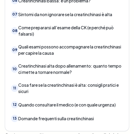
Creatinchinasi bassa: è un problema?
06
Sintomi da non ignorare se la creatinchinasi è alta
07
Come prepararsi all’esame della CK (e perché può
08
falsarsi)
Quali esami possono accompagnare la creatinchinasi
09
per capire la causa
Creatinchinasi alta dopo allenamento: quanto tempo
10
ci mette a tornare normale?
Cosa fare se la creatinchinasi è alta: consigli pratici e
11
sicuri
Quando consultare il medico (e con quale urgenza)
12
Domande frequenti sulla creatinchinasi
13