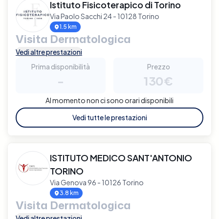
Istituto Fisicoterapico di Torino
Via Paolo Sacchi 24 - 10128 Torino
1.5 km
Visita Dermatologica
Vedi altre prestazioni
Prima disponibilità
Prezzo
-
130€
Al momento non ci sono orari disponibili
Vedi tutte le prestazioni
ISTITUTO MEDICO SANT'ANTONIO
TORINO
Via Genova 96 - 10126 Torino
3.8 km
Visita Dermatologica
Vedi altre prestazioni