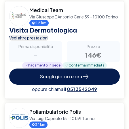
Medical Team
Via Giuseppe E Antonio Carle 59 - 10100 Torino
2.8 km
Visita Dermatologica
Vedi altre prestazioni
Prima disponibilità
Prezzo
-
146€
Pagamento in sede
Conferma immediata
Scegli giorno e ora
oppure chiama il
051 3542049
Poliambulatorio Polis
Via Luigi Capriolo 18 - 10139 Torino
3.1 km