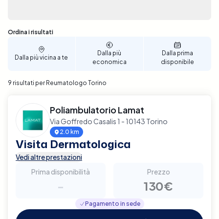
Sono stati trovati 9 risultati
Ordina i risultati
Dalla più
Dalla prima
Dalla più vicina a te
economica
disponibile
9 risultati per Reumatologo Torino
Poliambulatorio Lamat
Via Goffredo Casalis 1 - 10143 Torino
2.0 km
Visita Dermatologica
Vedi altre prestazioni
Prima disponibilità
Prezzo
-
130€
Pagamento in sede