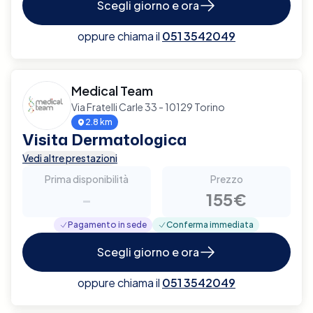
Scegli giorno e ora
oppure chiama il
051 3542049
Medical Team
Via Fratelli Carle 33 - 10129 Torino
2.8 km
Visita Dermatologica
Vedi altre prestazioni
Prima disponibilità
Prezzo
-
155€
Pagamento in sede
Conferma immediata
Scegli giorno e ora
oppure chiama il
051 3542049