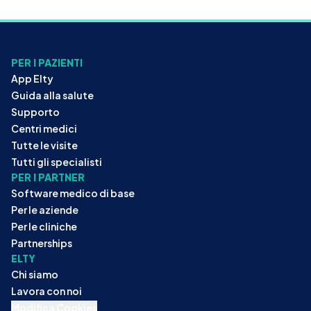
PER I PAZIENTI
App Elty
Guida alla salute
Supporto
Centri medici
Tutte le visite
Tutti gli specialisti
PER I PARTNER
Software medico di base
Per le aziende
Per le cliniche
Partnerships
ELTY
Chi siamo
Lavora con noi
Modifica Cookies