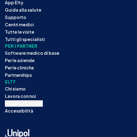
App Elty
Guida alla salute
Supporto
Centri medici
Tutte le visite
Tutti gli specialisti
PER I PARTNER
Software medico di base
Per le aziende
Per le cliniche
Partnerships
ELTY
Chi siamo
Lavora con noi
Modifica Cookies
Accessibilità