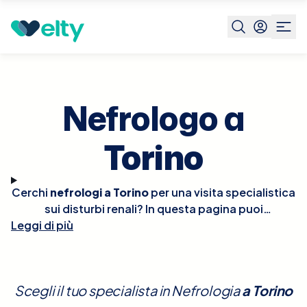
Specialista
Nefrologo
Torino
Nefrologo a
Torino
Cerchi
nefrologi a Torino
per una visita specialistica
sui disturbi renali? In questa pagina puoi
Leggi di più
confrontare disponibilità e costi di professionisti
qualificati e prenotare la tua visita in modo
semplice. Il nefrologo si occupa di diagnosi e
trattamento di calcoli renali, infezioni urinarie,
Scegli il tuo specialista in Nefrologia
a
Torino
insufficienza renale e ipertensione. Consulta qui