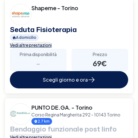
Shapeme - Torino
Seduta Fisioterapia
A domicilio
Vedi altre prestazioni
Prima disponibilità
Prezzo
-
69€
Scegli giorno e ora
PUNTO DE.GA. - Torino
Corso Regina Margherita 292 - 10143 Torino
2.7 km
Bendaggio funzionale post linfo
Vedi altre prestazioni