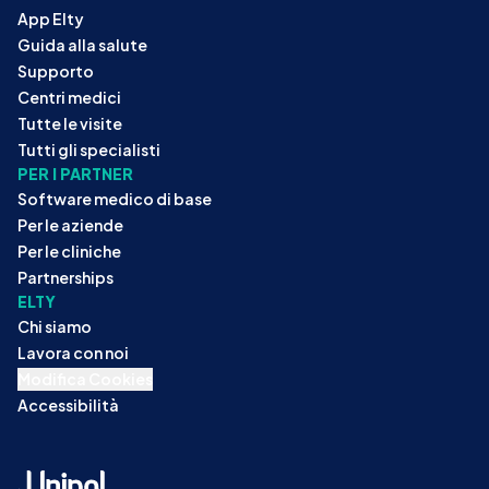
App Elty
Guida alla salute
Supporto
Centri medici
Tutte le visite
Tutti gli specialisti
PER I PARTNER
Software medico di base
Per le aziende
Per le cliniche
Partnerships
ELTY
Chi siamo
Lavora con noi
Modifica Cookies
Accessibilità