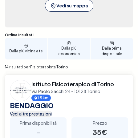
Vedi su mappa
Sono stati trovati 14 risultati
Ordina i risultati
Dalla più
Dalla prima
Dalla più vicina a te
economica
disponibile
14 risultati per Fisioterapista Torino
Istituto Fisicoterapico di Torino
Via Paolo Sacchi 24 - 10128 Torino
1.5 km
BENDAGGIO
Vedi altre prestazioni
Prima disponibilità
Prezzo
-
35€