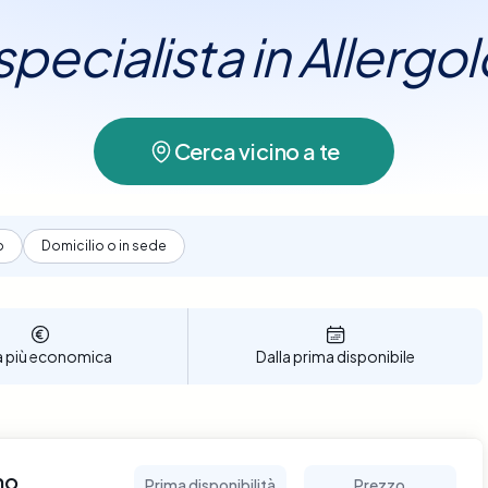
 specialista in Allergo
Cerca vicino a te
o
Domicilio o in sede
a più economica
Dalla prima disponibile
no
Prima disponibilità
Prezzo