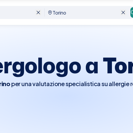
ergologo a
To
rino
per una valutazione specialistica su allergie r
pagina puoi confrontare disponibilità e costi di 
 pochi minuti. L’allergologo si occupa di diagnosi e
lergico e intolleranze. Scrolla la pagina per visual
ergologia nel comune di Torino
, verifica orari e ta
comoda.
Prenota subito
senza costi anticipati.