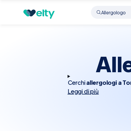
Specialista
Allergologo
Torino
All
Cerchi
allergologi a To
Leggi di più
cutanee? In questa 
prenotare la visita in
orticaria, asma al
professionisti in all