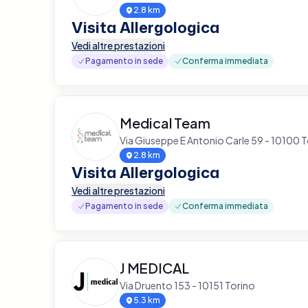
2.8 km
Visita Allergologica
Vedi altre prestazioni
Pagamento in sede
Conferma immediata
Medical Team
Via Giuseppe E Antonio Carle 59 - 10100 
2.8 km
Visita Allergologica
Vedi altre prestazioni
Pagamento in sede
Conferma immediata
J MEDICAL
Via Druento 153 - 10151 Torino
5.3 km