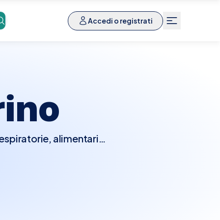
Accedi o registrati
rino
espiratorie, alimentari o
medici qualificati e
 trattamento di rinite,
izzare l’elenco dei
riffe e scegli la data più