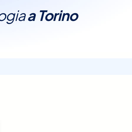
logia
a
Torino