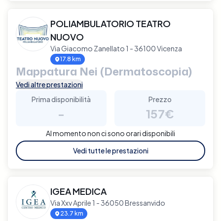
POLIAMBULATORIO TEATRO
NUOVO
Via Giacomo Zanellato 1 - 36100 Vicenza
17.8 km
Mappatura Nei (Dermatoscopia)
Vedi altre prestazioni
Prima disponibilità
Prezzo
-
157€
Al momento non ci sono orari disponibili
Vedi tutte le prestazioni
IGEA MEDICA
Via Xxv Aprile 1 - 36050 Bressanvido
23.7 km