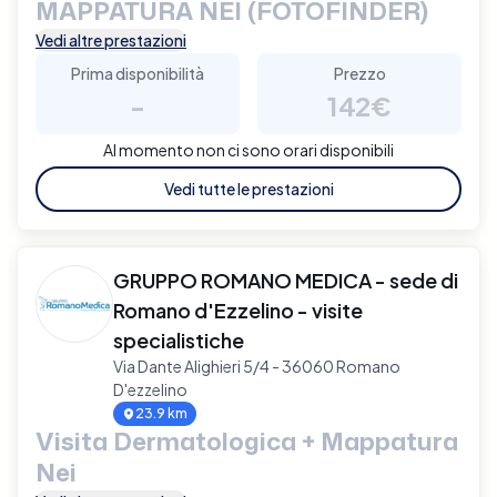
MAPPATURA NEI (FOTOFINDER)
Vedi altre prestazioni
Prima disponibilità
Prezzo
-
142€
Al momento non ci sono orari disponibili
Vedi tutte le prestazioni
GRUPPO ROMANO MEDICA - sede di
Romano d'Ezzelino - visite
specialistiche
Via Dante Alighieri 5/4 - 36060 Romano
D'ezzelino
23.9 km
Visita Dermatologica + Mappatura
Nei