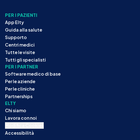
PER I PAZIENTI
App Elty
Guida alla salute
Supporto
Centri medici
Tutte le visite
Tutti gli specialisti
PER I PARTNER
Software medico di base
Per le aziende
Per le cliniche
Partnerships
ELTY
Chi siamo
Lavora con noi
Modifica Cookies
Accessibilità