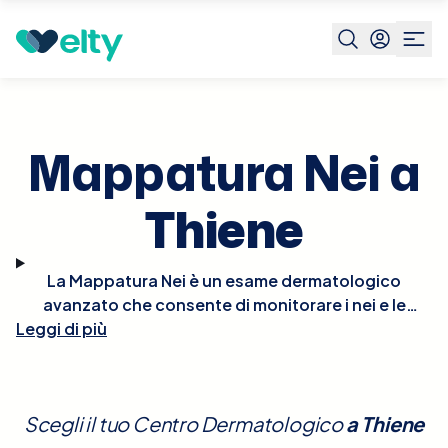
Prenota visita
Mappatura Nei
Thiene
Mappatura Nei a
Thiene
La Mappatura Nei è un esame dermatologico
avanzato che consente di monitorare i nei e le
Leggi di più
lesioni pigmentate sulla pelle, utilizzando sistemi di
imaging ad alta risoluzione. Questo esame è
essenziale per la prevenzione del melanoma,
permettendo la rilevazione precoce di cambiamenti
Scegli il tuo Centro Dermatologico
a
Thiene
morfologici o di colore nei nei esistenti e