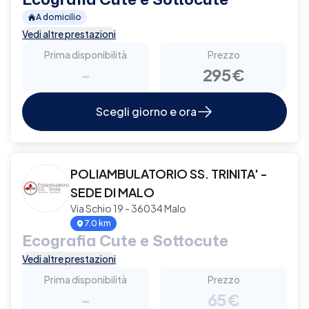
A domicilio
Vedi altre prestazioni
Prima disponibilità
Prezzo
-
295€
Scegli giorno e ora
POLIAMBULATORIO SS. TRINITA' -
SEDE DI MALO
Via Schio 19 - 36034 Malo
7.0 km
Ecografia Cute e Sottocute
Vedi altre prestazioni
Prima disponibilità
Prezzo
-
65€