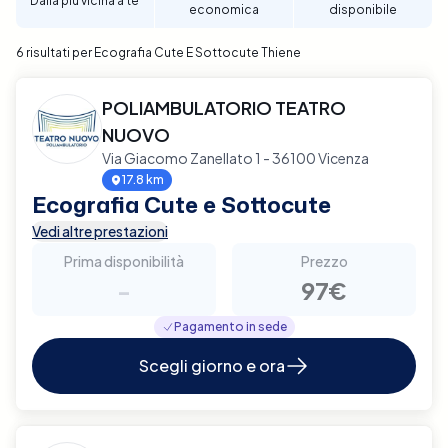
Dalla più vicina a te
economica
disponibile
6 risultati per Ecografia Cute E Sottocute Thiene
POLIAMBULATORIO TEATRO
NUOVO
Via Giacomo Zanellato 1 - 36100 Vicenza
17.8 km
Ecografia Cute e Sottocute
Vedi altre prestazioni
Prima disponibilità
Prezzo
-
97€
Pagamento in sede
Scegli giorno e ora