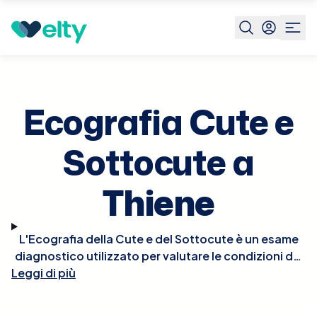
Prenota visita
Ecografia Cute E Sottocute
Thiene
Ecografia Cute e
Sottocute a
Thiene
L'Ecografia della Cute e del Sottocute è un esame
diagnostico utilizzato per valutare le condizioni dei
Leggi di più
tessuti superficiali del corpo, come la pelle e il
tessuto adiposo sottostante. Questo metodo,
impiegando ultrasuoni, è ideale per identificare