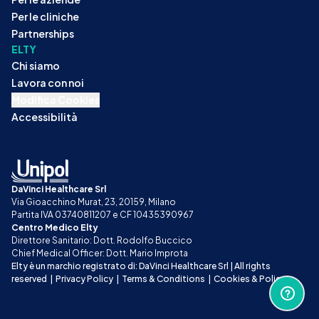
Per le cliniche
Partnerships
ELTY
Chi siamo
Lavora con noi
Modifica Cookies
Accessibilità
DaVinci Healthcare Srl
Via Gioacchino Murat, 23, 20159, Milano
Partita IVA 03740811207 e CF 10435390967
Centro Medico Elty
Direttore Sanitario: Dott. Rodolfo Buccico
Chief Medical Officer: Dott. Mario Improta
Elty è un marchio registrato di: DaVinci Healthcare Srl | All rights 
reserved
|
Privacy Policy
|
Terms & Conditions
|
Cookies & Policy