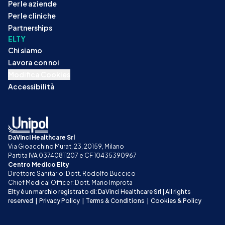
Per le aziende
Per le cliniche
Partnerships
ELTY
Chi siamo
Lavora con noi
Modifica Cookies
Accessibilità
DaVinci Healthcare Srl
Via Gioacchino Murat, 23, 20159, Milano
Partita IVA 03740811207 e CF 10435390967
Centro Medico Elty
Direttore Sanitario: Dott. Rodolfo Buccico
Chief Medical Officer: Dott. Mario Improta
Elty è un marchio registrato di: DaVinci Healthcare Srl | All rights 
reserved
|
Privacy Policy
|
Terms & Conditions
|
Cookies & Policy