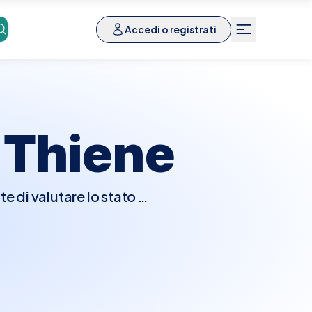
Accedi o registrati
a
Thiene
 di valutare lo stato di
trattamenti medici e
a di vari parametri come
. Generalmente, per molti
rima del prelievo per
enotare facilmente un