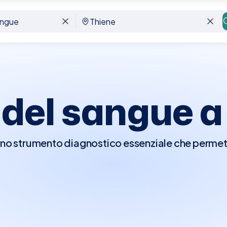
del sangue 
o strumento diagnostico essenziale che permette
agnosticare malattie, monitorare l'efficacia dei 
ni croniche. Questo test può includere la verific
unzionalità renale, livelli di ferro, e molto altro
sangue è consigliato essere a digiuno da 8-12 ore p
ezza dei risultati.A Thiene, Elty ti permette di pr