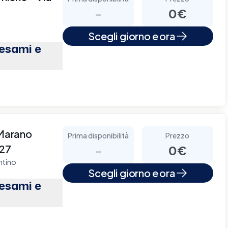
-
0€
Scegli giorno e ora
(esami e
 Marano
Prima disponibilità
Prezzo
 27
-
0€
ntino
Scegli giorno e ora
(esami e