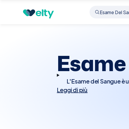
Prenota visita
Esame Del Sangue
Thiene
Esame 
L'Esame del Sangue è un
Leggi di più
salute generale, di
controllare le condizio
glucosio, colesterolo, f
tipi di analisi del 
assicurare l'accurat