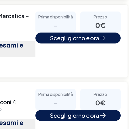
 Marostica -
Prima disponibilità
Prezzo
-
0€
Scegli giorno e ora
(esami e
Prima disponibilità
Prezzo
coni 4
-
0€
o
Scegli giorno e ora
(esami e