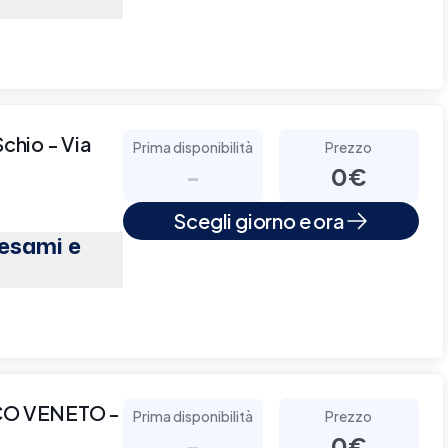
Schio - Via
Prima disponibilità
Prezzo
-
0€
Scegli giorno e ora
(esami e
CO VENETO -
Prima disponibilità
Prezzo
-
0€