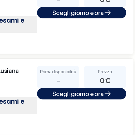
Scegli giorno e ora
(esami e
Lusiana
Prima disponibilità
Prezzo
-
0€
Scegli giorno e ora
(esami e