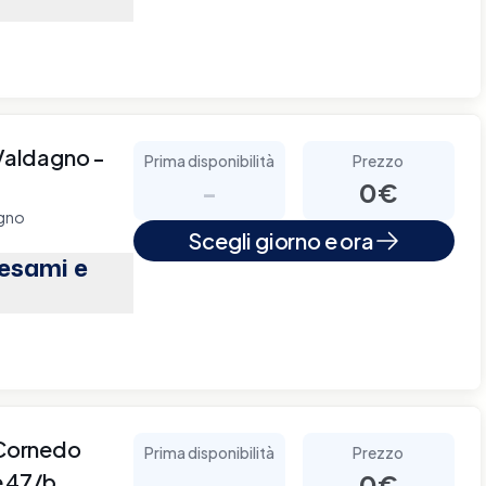
 Valdagno -
Prima disponibilità
Prezzo
-
0€
agno
Scegli giorno e ora
(esami e
 Cornedo
Prima disponibilità
Prezzo
e 47/b
-
0€