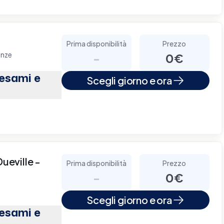
Prima disponibilità
Prezzo
anze
-
0€
(esami e
Scegli giorno e ora
Dueville -
Prima disponibilità
Prezzo
-
0€
Scegli giorno e ora
(esami e