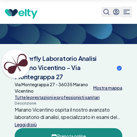
Centri medici
Butterfly Laboratorio Analisi
Marano Vicentino - Via
Montegrappa 27
Butterfly Laboratorio Analisi
Marano Vicentino - Via
Montegrappa 27
Via Montegrappa 27 - 36035 Marano
Mostra mappa
Vicentino
Tutte le prestazioni e professionisti sanitari
Descrizione
Marano Vicentino ospita il nostro avanzato
laboratorio di analisi, specializzato in esami del
sangue e analisi dettagliate. La tua salute è la
Leggi di più
nostra priorità. Prenota il tuo prossimo esame
Prenota online