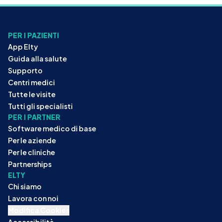
PER I PAZIENTI
App Elty
Guida alla salute
Supporto
Centri medici
Tutte le visite
Tutti gli specialisti
PER I PARTNER
Software medico di base
Per le aziende
Per le cliniche
Partnerships
ELTY
Chi siamo
Lavora con noi
Modifica Cookies