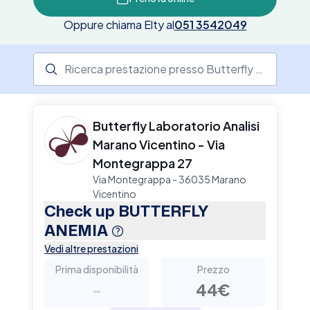
su Elty.
Oppure chiama Elty al
051 3542049
Ricerca prestazione presso il centro medico
Butterfly Laboratorio Analisi
Marano Vicentino - Via
Montegrappa 27
Via Montegrappa - 36035 Marano
Vicentino
Check up BUTTERFLY
ANEMIA
Vedi altre prestazioni
Prima disponibilità
Prezzo
-
44€