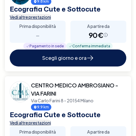
9.8 km
Ecografia Cute e Sottocute
Vedi altre prestazioni
Prima disponibilità
A partire da
-
90€
Pagamento in sede
Conferma immediata
Scegli giorno e ora
CENTRO MEDICO AMBROSIANO -
VIA FARINI
Via Carlo Farini 8 - 20154 Milano
9.9 km
Ecografia Cute e Sottocute
Vedi altre prestazioni
Prima disponibilità
A partire da