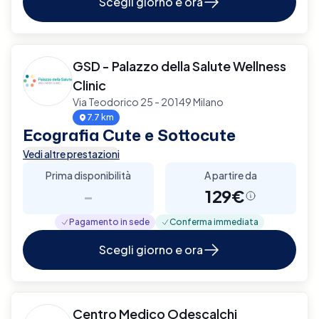
Scegli giorno e ora
GSD - Palazzo della Salute Wellness
Clinic
Via Teodorico 25 - 20149 Milano
7.7 km
Ecografia Cute e Sottocute
Vedi altre prestazioni
Prima disponibilità
A partire da
-
129€
Pagamento in sede
Conferma immediata
Scegli giorno e ora
Centro Medico Odescalchi