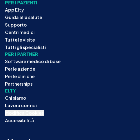
PER I PAZIENTI
App Elty
Guida alla salute
Supporto
Centri medici
Tutte le visite
Tutti gli specialisti
PER I PARTNER
Software medico di base
Per le aziende
Per le cliniche
Partnerships
ELTY
Chi siamo
Lavora con noi
Modifica Cookies
Accessibilità