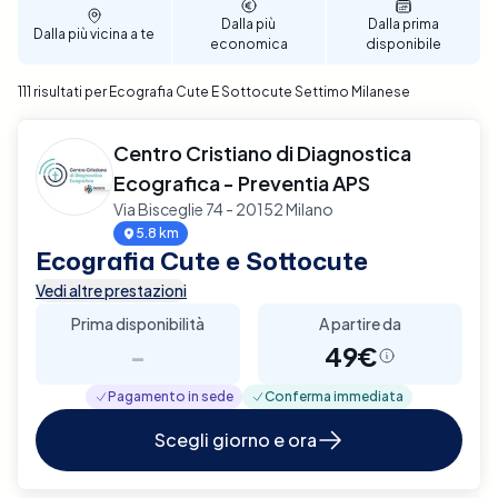
diagnostica di alta qualità con Elty.
Dalla più
Dalla prima
Dalla più vicina a te
economica
disponibile
111 risultati per Ecografia Cute E Sottocute Settimo Milanese
Centro Cristiano di Diagnostica
Ecografica - Preventia APS
Via Bisceglie 74 - 20152 Milano
5.8 km
Ecografia Cute e Sottocute
Vedi altre prestazioni
Prima disponibilità
A partire da
-
49€
Pagamento in sede
Conferma immediata
Scegli giorno e ora