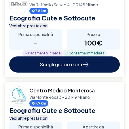
Via Raffaello Sanzio 4 - 20148 Milano
7.8 km
Ecografia Cute e Sottocute
Vedi altre prestazioni
Prima disponibilità
Prezzo
-
100€
Pagamento in sede
Conferma immediata
Scegli giorno e ora
Centro Medico Monterosa
Via Monte Rosa 3 - 20149 Milano
7.9 km
Ecografia Cute e Sottocute
Vedi altre prestazioni
Prima disponibilità
A partire da