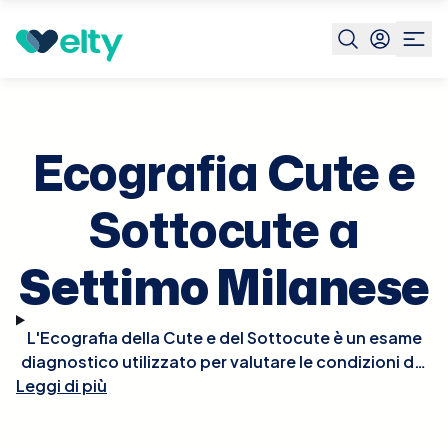
Prenota visita
Ecografia Cute E Sottocute
Settimo
Milanese
Ecografia Cute e
Sottocute a
Settimo Milanese
L'Ecografia della Cute e del Sottocute è un esame
diagnostico utilizzato per valutare le condizioni dei
Leggi di più
tessuti superficiali del corpo, come la pelle e il
tessuto adiposo sottostante. Questo metodo,
impiegando ultrasuoni, è ideale per identificare