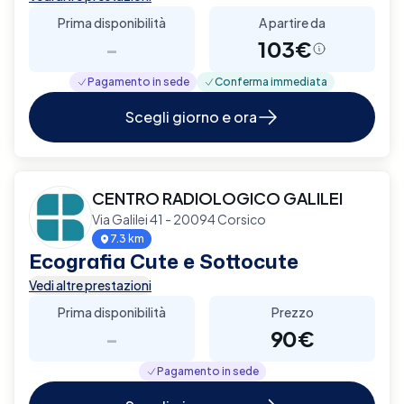
Prima disponibilità
A partire da
-
103€
Pagamento in sede
Conferma immediata
Scegli giorno e ora
CENTRO RADIOLOGICO GALILEI
Via Galilei 41 - 20094 Corsico
7.3 km
Ecografia Cute e Sottocute
Vedi altre prestazioni
Prima disponibilità
Prezzo
-
90€
Pagamento in sede