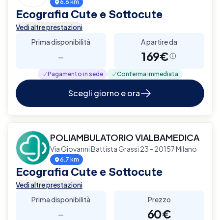
6.6 km
Ecografia Cute e Sottocute
Vedi altre prestazioni
Prima disponibilità
A partire da
-
169€
Pagamento in sede
Conferma immediata
Scegli giorno e ora
POLIAMBULATORIO VIALBAMEDICA
Via Giovanni Battista Grassi 23 - 20157 Milano
6.7 km
Ecografia Cute e Sottocute
Vedi altre prestazioni
Prima disponibilità
Prezzo
-
60€