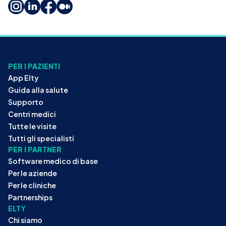
PER I PAZIENTI
App Elty
Guida alla salute
Supporto
Centri medici
Tutte le visite
Tutti gli specialisti
PER I PARTNER
Software medico di base
Per le aziende
Per le cliniche
Partnerships
ELTY
Chi siamo