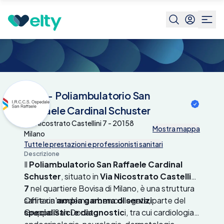
Centri medici
GSD - Poliambulatorio San
Raffaele Cardinal Schuster
GSD - Poliambulatorio San
Raffaele Cardinal Schuster
Via Nicostrato Castellini 7 - 20158
Mostra mappa
Milano
Tutte le prestazioni e professionisti sanitari
Descrizione
Il
Poliambulatorio San Raffaele Cardinal
Schuster
, situato in
Via Nicostrato Castellini
7
nel quartiere Bovisa di Milano, è una struttura
sanitaria moderna e ben collegata, parte del
Offre un'
ampia gamma di servizi
Gruppo San Donato.
specialistici e diagnostic
i, tra cui cardiologia,