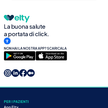
La buona salute
a portata di click.
NON HAI LA NOSTRA APP? SCARICALA
PER I PAZIENTI
App Elty