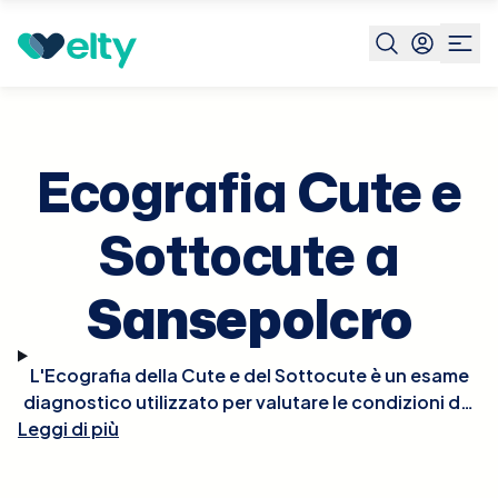
Prenota visita
Ecografia Cute E Sottocute
Sansepolcr
Ecografia Cute e
Sottocute a
Sansepolcro
L'Ecografia della Cute e del Sottocute è un esame
diagnostico utilizzato per valutare le condizioni dei
Leggi di più
tessuti superficiali del corpo, come la pelle e il
tessuto adiposo sottostante. Questo metodo,
impiegando ultrasuoni, è ideale per identificare