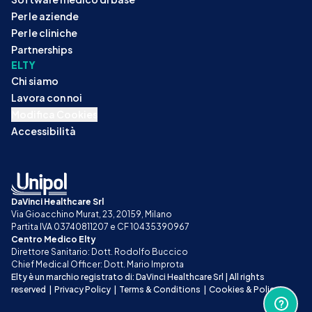
Per le aziende
Per le cliniche
Partnerships
ELTY
Chi siamo
Lavora con noi
Modifica Cookies
Accessibilità
DaVinci Healthcare Srl
Via Gioacchino Murat, 23, 20159, Milano
Partita IVA 03740811207 e CF 10435390967
Centro Medico Elty
Direttore Sanitario: Dott. Rodolfo Buccico
Chief Medical Officer: Dott. Mario Improta
Elty è un marchio registrato di: DaVinci Healthcare Srl | All rights 
reserved
|
Privacy Policy
|
Terms & Conditions
|
Cookies & Policy