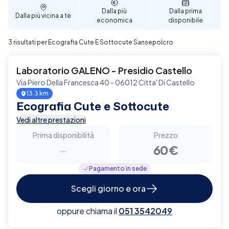
diagnostica di alta qualità con Elty.
Dalla più
Dalla prima
Dalla più vicina a te
economica
disponibile
3 risultati per Ecografia Cute E Sottocute Sansepolcro
Laboratorio GALENO - Presidio Castello
Via Piero Della Francesca 40 - 06012 Citta' Di Castello
13.3 km
Ecografia Cute e Sottocute
Vedi altre prestazioni
Prima disponibilità
Prezzo
-
60€
Pagamento in sede
Scegli giorno e ora
oppure chiama il
051 3542049