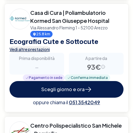
Casa di Cura | Poliambulatorio
Kormed San Giuseppe Hospital
Via Alessandro Fleming 1 - 52100 Arezzo
25.8 km
Ecografia Cute e Sottocute
Vedi altre prestazioni
Prima disponibilità
A partire da
-
93€
Pagamento in sede
Conferma immediata
Scegli giorno e ora
oppure chiama il
051 3542049
Centro Polispecialistico San Michele