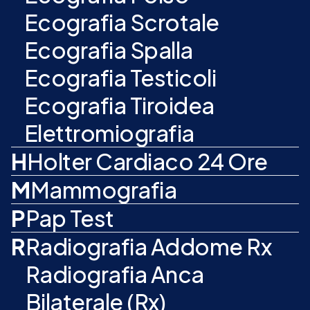
Ecografia Scrotale
Ecografia Spalla
Ecografia Testicoli
Ecografia Tiroidea
Elettromiografia
H
Holter Cardiaco 24 Ore
M
Mammografia
P
Pap Test
R
Radiografia Addome Rx
Radiografia Anca
Bilaterale (Rx)