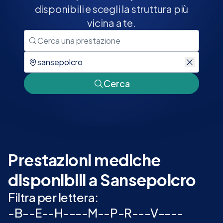
disponibili e scegli la struttura più
vicina a te.
Cerca
Prestazioni mediche
disponibili a Sansepolcro
Filtra per lettera:
-
B
-
-
E
-
-
H
-
-
-
-
M
-
-
P
-
R
-
-
-
V
-
-
-
-