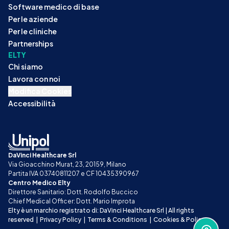
Software medico di base
Per le aziende
Per le cliniche
Partnerships
ELTY
Chi siamo
Lavora con noi
Modifica Cookies
Accessibilità
DaVinci Healthcare Srl
Via Gioacchino Murat, 23, 20159, Milano
Partita IVA 03740811207 e CF 10435390967
Centro Medico Elty
Direttore Sanitario: Dott. Rodolfo Buccico
Chief Medical Officer: Dott. Mario Improta
Elty è un marchio registrato di: DaVinci Healthcare Srl | All rights 
reserved
|
Privacy Policy
|
Terms & Conditions
|
Cookies & Policy