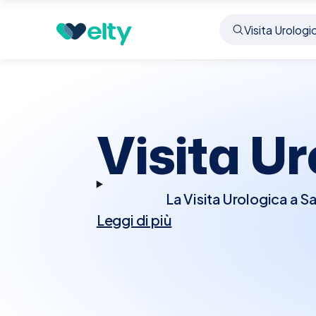
Prenota visita
Visita Urologica
Sansepolcro
Visita U
La Visita Urologica a S
Leggi di più
il sistema urinario e g
storia medica e cond
valutare la prostata
sangue, ecografie, o 
urinario, calcoli rena