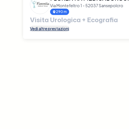
Via Montefeltro 1 - 52037 Sansepolcro
290 m
Visita Urologica + Ecografia
Vedi altre prestazioni