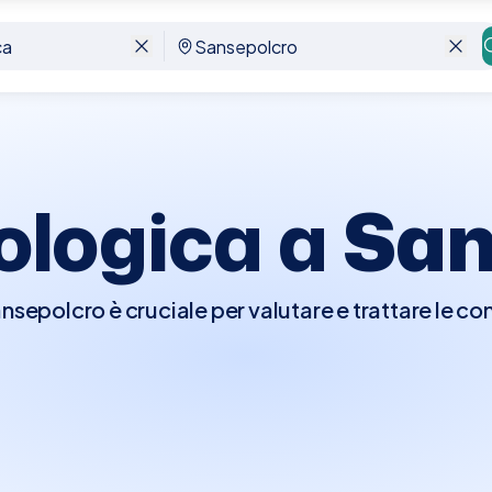
rologica a
San
ansepolcro è cruciale per valutare e trattare le co
li organi riproduttivi maschili. Durante la visita, l'
urrà un esame fisico, che può includere un esame
. Potrebbero essere richiesti ulteriori test diagnos
esami delle urine per diagnosticare problemi com
li, disfunzioni erettili, e malattie della prostata.