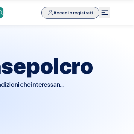
Accedi o registrati
sepolcro
ndizioni che interessano
urologo esaminerà la tua
 rettale digitale per
tici come analisi del
e infezioni del tratto
Con Elty, prenotare una