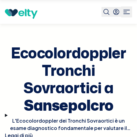
Prenota visita
Ecocolordoppler Tronchi Sovraortici
San
Ecocolordoppler
Tronchi
Sovraortici a
Sansepolcro
L'Ecocolordoppler dei Tronchi Sovraortici è un
esame diagnostico fondamentale per valutare il
Leggi di più
flusso sanguigno nelle arterie che irradiano sangue