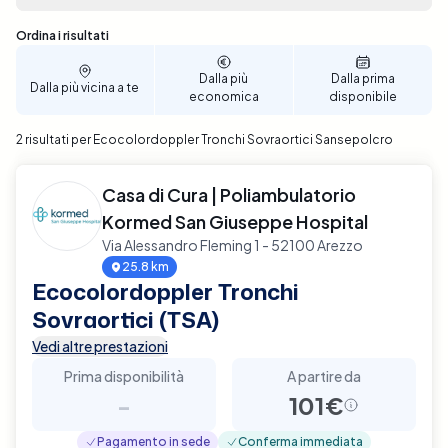
tua prestazione sanitaria diventa un processo
semplice e veloce. Assicurati il tuo appuntamento
Sono stati trovati 2 risultati
Ordina i risultati
per un Ecocolordoppler dei Tronchi Sovraortici a
Sansepolcro con solo pochi clic. Prenota ora e
Dalla più
Dalla prima
Dalla più vicina a te
scopri la comodità di gestire la tua salute con Elty.
economica
disponibile
2 risultati per Ecocolordoppler Tronchi Sovraortici Sansepolcro
Casa di Cura | Poliambulatorio
Kormed San Giuseppe Hospital
Via Alessandro Fleming 1 - 52100 Arezzo
25.8 km
Ecocolordoppler Tronchi
Sovraortici (TSA)
Vedi altre prestazioni
Prima disponibilità
A partire da
-
101€
Pagamento in sede
Conferma immediata