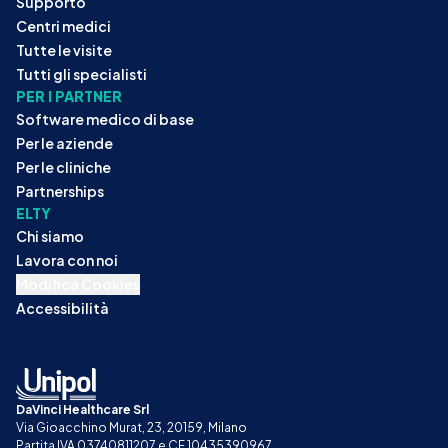
Supporto
Centri medici
Tutte le visite
Tutti gli specialisti
PER I PARTNER
Software medico di base
Per le aziende
Per le cliniche
Partnerships
ELTY
Chi siamo
Lavora con noi
Modifica Cookies
Accessibilità
DaVinci Healthcare Srl
Via Gioacchino Murat, 23, 20159, Milano
Partita IVA 03740811207 e CF 10435390967