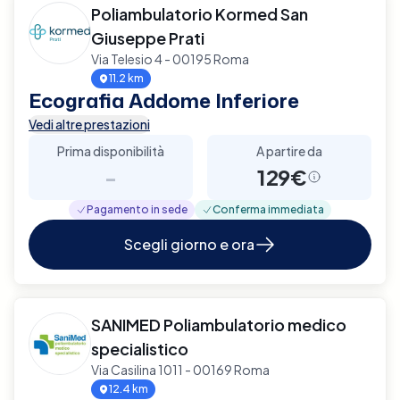
Poliambulatorio Kormed San
Giuseppe Prati
Via Telesio 4 - 00195 Roma
11.2 km
Ecografia Addome Inferiore
Vedi altre prestazioni
Prima disponibilità
A partire da
-
129€
Pagamento in sede
Conferma immediata
Scegli giorno e ora
SANIMED Poliambulatorio medico
specialistico
Via Casilina 1011 - 00169 Roma
12.4 km