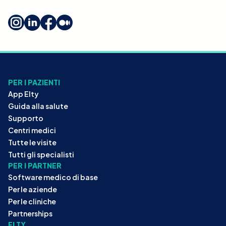
PER I PAZIENTI
App Elty
Guida alla salute
Supporto
Centri medici
Tutte le visite
Tutti gli specialisti
PER I PARTNER
Software medico di base
Per le aziende
Per le cliniche
Partnerships
ELTY