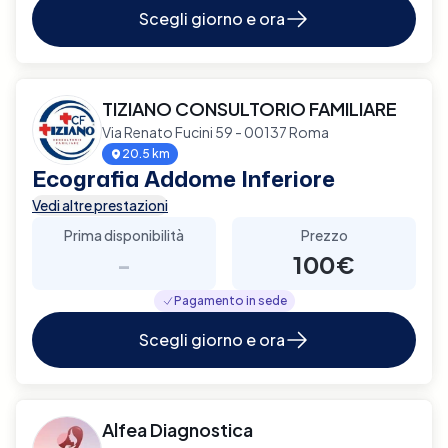
Scegli giorno e ora
TIZIANO CONSULTORIO FAMILIARE
Via Renato Fucini 59 - 00137 Roma
20.5 km
Ecografia Addome Inferiore
Vedi altre prestazioni
Prima disponibilità
Prezzo
-
100€
Pagamento in sede
Scegli giorno e ora
Alfea Diagnostica