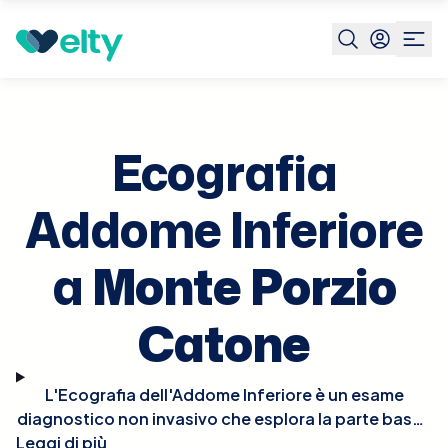
Prenota visita
Ecografia Addome Inferiore
Monte
Porzio
Catone
Ecografia
Addome Inferiore
a
Monte Porzio
Catone
L'Ecografia dell'Addome Inferiore è un esame
diagnostico non invasivo che esplora la parte bassa
Leggi di più
dell'addome, focalizzandosi su organi come la