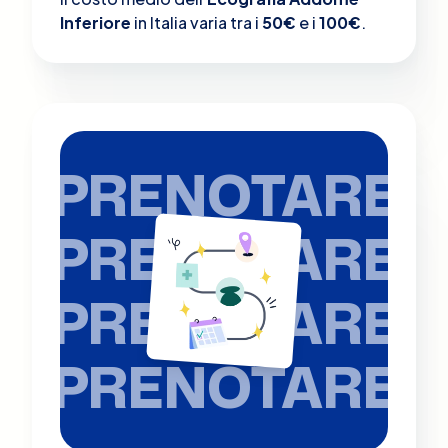
Inferiore
in Italia varia tra i
50€
e i
100€
.
PRENOTARE
PRENOTARE
PRENOTARE
PRENOTARE