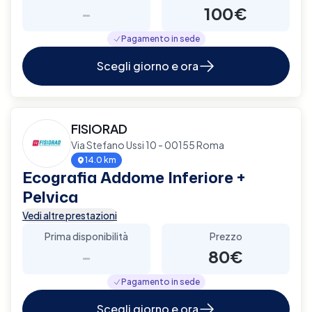
-
100€
Pagamento in sede
Scegli giorno e ora
FISIORAD
Via Stefano Ussi 10 - 00155 Roma
14.0 km
Ecografia Addome Inferiore +
Pelvica
Vedi altre prestazioni
Prima disponibilità
Prezzo
-
80€
Pagamento in sede
Scegli giorno e ora