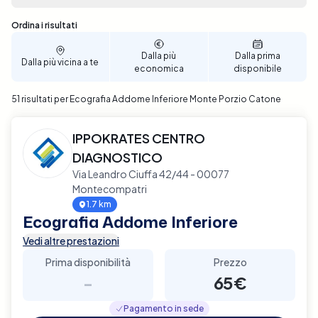
intuitive. Prenota ora il tuo appuntamento per
un'Ecografia dell'Addome Inferiore a Monte Porzio
Sono stati trovati 51 risultati
Ordina i risultati
Catone e goditi la comodità di gestire la tua salute
in modo efficiente e senza stress.
Dalla più
Dalla prima
Dalla più vicina a te
economica
disponibile
51 risultati per Ecografia Addome Inferiore Monte Porzio Catone
IPPOKRATES CENTRO
DIAGNOSTICO
Via Leandro Ciuffa 42/44 - 00077
Montecompatri
1.7 km
Ecografia Addome Inferiore
Vedi altre prestazioni
Prima disponibilità
Prezzo
-
65€
Pagamento in sede