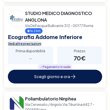
STUDIO MEDICO DIAGNOSTICO
ANGLONA
Via Dell'acqua Bullicante 312 - 00177 Roma
16.2 km
Ecografia Addome Inferiore
Vedi altre prestazioni
Prima disponibilità
Prezzo
-
70€
Pagamento in sede
Scegli giorno e ora
Poliambulatorio Ninphea
Via Cervesato / Angolo Via Tiburtina 642 7 -
00159 Roma