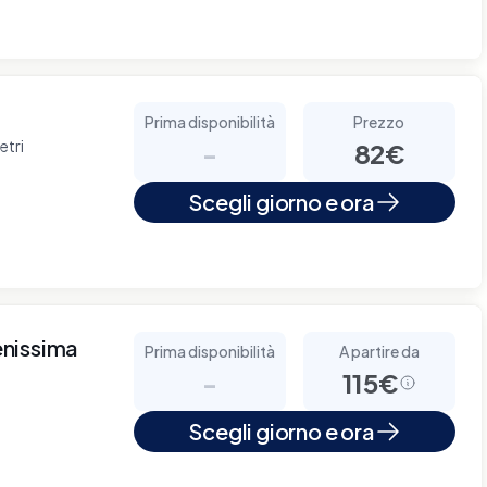
Prima disponibilità
Prezzo
etri
-
82€
Scegli giorno e ora
enissima
Prima disponibilità
A partire da
-
115€
Scegli giorno e ora