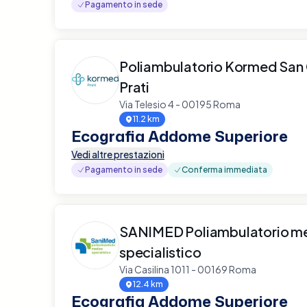
Pagamento in sede
Poliambulatorio Kormed San
Prati
Via Telesio 4 - 00195 Roma
11.2 km
Ecografia Addome Superiore
Vedi altre prestazioni
Pagamento in sede
Conferma immediata
SANIMED Poliambulatorio m
specialistico
Via Casilina 1011 - 00169 Roma
12.4 km
Ecografia Addome Superiore