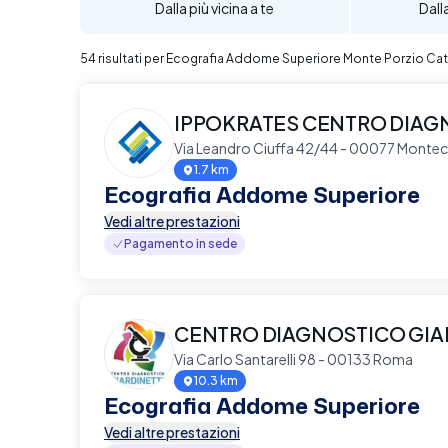
Dalla più vicina a te
Dall
54 risultati per Ecografia Addome Superiore Monte Porzio Ca
IPPOKRATES CENTRO DIAG
Via Leandro Ciuffa 42/44 - 00077 Monte
1.7 km
Ecografia Addome Superiore
Vedi altre prestazioni
Pagamento in sede
CENTRO DIAGNOSTICO GIA
Via Carlo Santarelli 98 - 00133 Roma
10.3 km
Ecografia Addome Superiore
Vedi altre prestazioni