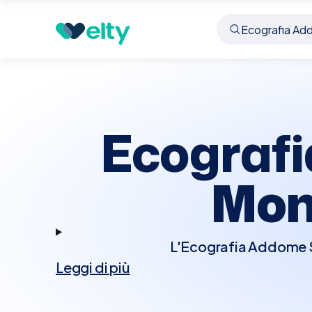
Prenota visita
Ecografia Addome Superiore
Mo
Ecografi
Mon
L'Ecografia Addome Su
Leggi di più
per esaminare gli organi
e vasi sanguigni adiac
biliari, tumori e alt