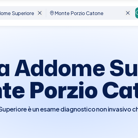
nte Porzio Catone
a Addome Su
te Porzio Ca
periore è un esame diagnostico non invasivo che u
 interni dell'addome superiore, inclusi fegato, ci
enti. Questo esame è fondamentale per rilevare 
re anomalie interne. Prima dell'ecografia, è general