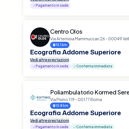
Pagamento in sede
Centro Olos
Via Artemisia Mammuccari 26 - 00049 Vell
15.1 km
Ecografia Addome Superiore
Vedi altre prestazioni
Pagamento in sede
Conferma immediata
Poliambulatorio Kormed Ser
Via Pisino 119 - 00177 Roma
15.8 km
Ecografia Addome Superiore
Vedi altre prestazioni
Pagamento in sede
Conferma immediata