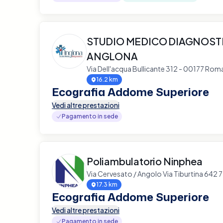
STUDIO MEDICO DIAGNOST
ANGLONA
Via Dell'acqua Bullicante 312 - 00177 Rom
16.2 km
Ecografia Addome Superiore
Vedi altre prestazioni
Pagamento in sede
Poliambulatorio Ninphea
Via Cervesato / Angolo Via Tiburtina 642
17.3 km
Ecografia Addome Superiore
Vedi altre prestazioni
Pagamento in sede