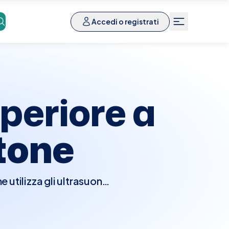
Accedi o registrati
periore a
tone
tilizza gli ultrasuoni
stifellea, pancreas, reni
condizioni come calcoli
mente richiesto di non