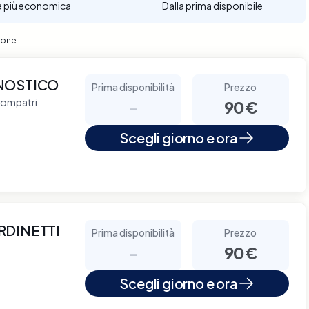
a più economica
Dalla prima disponibile
tone
NOSTICO
Prima disponibilità
Prezzo
compatri
-
90€
Scegli giorno e ora
RDINETTI
Prima disponibilità
Prezzo
-
90€
Scegli giorno e ora