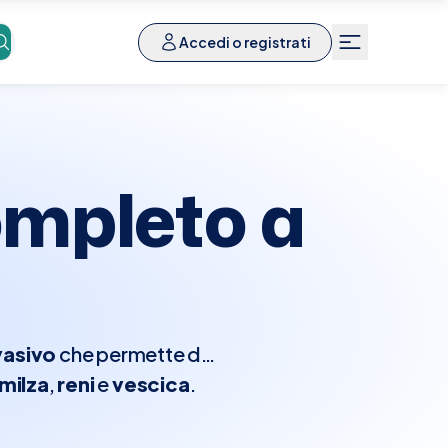
Accedi o registrati
mpleto a
vasivo
che permette di
milza
,
reni
e
vescica
.
 Completo. La nostra
gliata
delle
strutture
onate
l'esame, è consigliabile
, scegliendo la