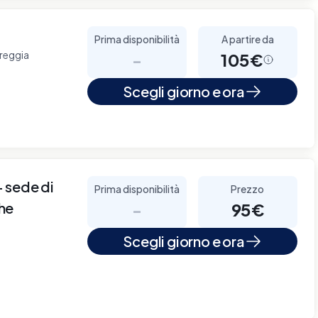
Prima disponibilità
A partire da
reggia
-
105€
Scegli giorno e ora
sede di
Prima disponibilità
Prezzo
che
-
95€
Scegli giorno e ora