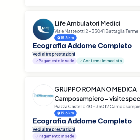
Life Ambulatori Medici
Viale Matteotti 2 - 35041 Battaglia Terme
15.3 km
Ecografia Addome Completo
Vedi altre prestazioni
Pagamento in sede
Conferma immediata
GRUPPO ROMANO MEDICA - 
Camposampiero - visite speci
Piazza Castello 40 - 35012 Camposampi
19.6 km
Ecografia Addome Completo
Vedi altre prestazioni
Pagamento in sede