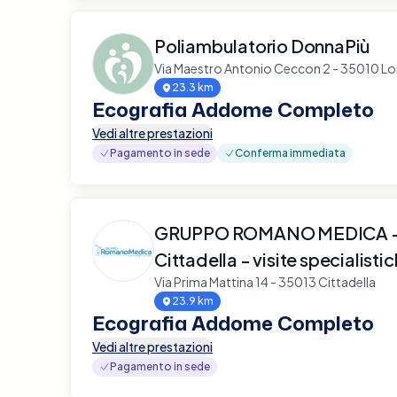
Poliambulatorio DonnaPiù
Via Maestro Antonio Ceccon 2 - 35010 Lo
23.3 km
Ecografia Addome Completo
Vedi altre prestazioni
Pagamento in sede
Conferma immediata
GRUPPO ROMANO MEDICA - 
Cittadella - visite specialisti
Via Prima Mattina 14 - 35013 Cittadella
23.9 km
Ecografia Addome Completo
Vedi altre prestazioni
Pagamento in sede