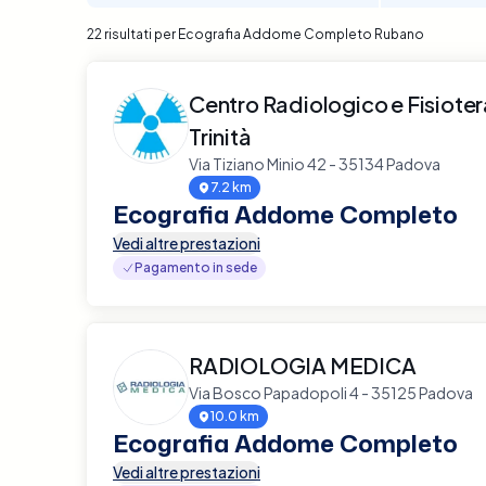
22 risultati per Ecografia Addome Completo Rubano
Centro Radiologico e Fisiote
Trinità
Via Tiziano Minio 42 - 35134 Padova
7.2 km
Ecografia Addome Completo
Vedi altre prestazioni
Pagamento in sede
RADIOLOGIA MEDICA
Via Bosco Papadopoli 4 - 35125 Padova
10.0 km
Ecografia Addome Completo
Vedi altre prestazioni