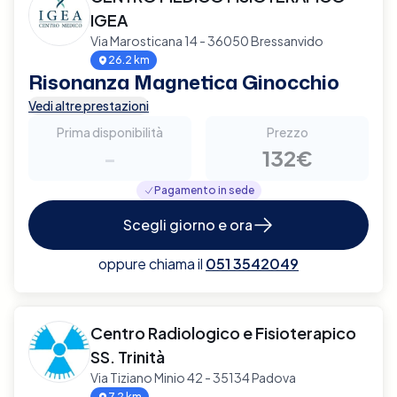
IGEA
Via Marosticana 14 - 36050 Bressanvido
26.2 km
Risonanza Magnetica Ginocchio
Vedi altre prestazioni
Prima disponibilità
Prezzo
-
132€
Pagamento in sede
Scegli giorno e ora
oppure chiama il
051 3542049
Centro Radiologico e Fisioterapico
SS. Trinità
Via Tiziano Minio 42 - 35134 Padova
7.2 km