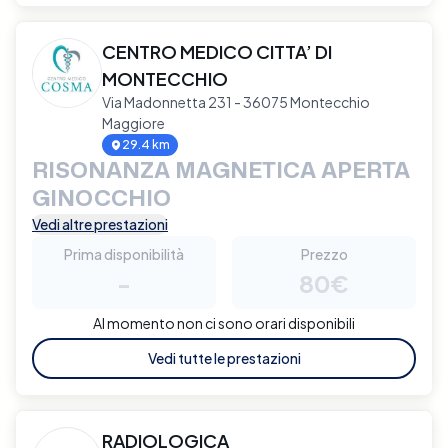
CENTRO MEDICO CITTA’ DI
MONTECCHIO
Via Madonnetta 231 - 36075 Montecchio
Maggiore
29.4 km
RISONANZA MAGNETICA APERTA
GINOCCHIO
Vedi altre prestazioni
Prima disponibilità
Prezzo
-
80€
Al momento non ci sono orari disponibili
Vedi tutte le prestazioni
RADIOLOGICA