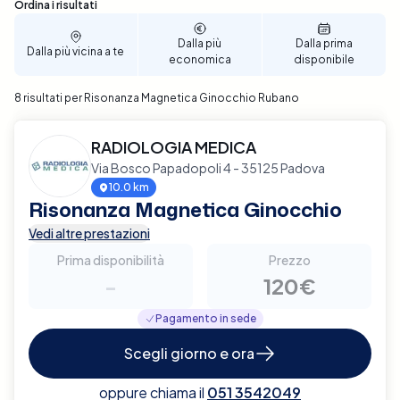
adattano alle tue esigenze personali. Assicurati il
Sono stati trovati 8 risultati
Ordina i risultati
miglior supporto per la salute del tuo ginocchio,
prenota ora con Elty a Rubano.
Dalla più
Dalla prima
Dalla più vicina a te
economica
disponibile
8 risultati per Risonanza Magnetica Ginocchio Rubano
RADIOLOGIA MEDICA
Via Bosco Papadopoli 4 - 35125 Padova
10.0 km
Risonanza Magnetica Ginocchio
Vedi altre prestazioni
Prima disponibilità
Prezzo
-
120€
Pagamento in sede
Scegli giorno e ora
oppure chiama il
051 3542049