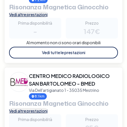
Risonanza Magnetica Ginocchio
Vedi altre prestazioni
Prima disponibilità
Prezzo
-
147€
Al momento non ci sono orari disponibili
Vedi tutte le prestazioni
CENTRO MEDICO RADIOLOGICO
SAN BARTOLOMEO - BMED
Via Dell'artigianato 1 - 35035 Mestrino
8.1 km
Risonanza Magnetica Ginocchio
Vedi altre prestazioni
Prima disponibilità
Prezzo