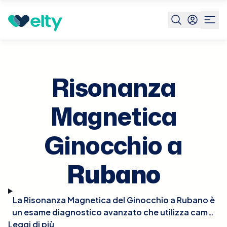
Prenota visita
Risonanza Magnetica Ginocchio
Rubano
Risonanza
Magnetica
Ginocchio a
Rubano
La Risonanza Magnetica del Ginocchio a Rubano è
un esame diagnostico avanzato che utilizza campi
Leggi di più
magnetici per ottenere immagini dettagliate delle