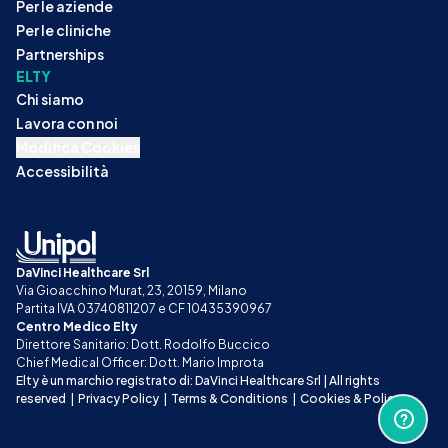
Per le aziende
Per le cliniche
Partnerships
ELTY
Chi siamo
Lavora con noi
Modifica Cookies
Accessibilità
DaVinci Healthcare Srl
Via Gioacchino Murat, 23, 20159, Milano
Partita IVA 03740811207 e CF 10435390967
Centro Medico Elty
Direttore Sanitario: Dott. Rodolfo Buccico
Chief Medical Officer: Dott. Mario Improta
Elty è un marchio registrato di: DaVinci Healthcare Srl | All rights 
reserved
|
Privacy Policy
|
Terms & Conditions
|
Cookies & Policy