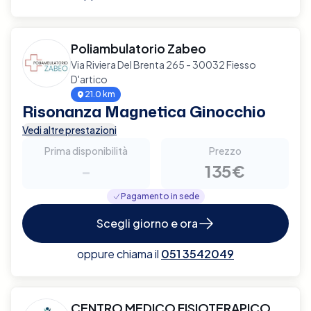
Poliambulatorio Zabeo
Via Riviera Del Brenta 265 - 30032 Fiesso
D'artico
21.0 km
Risonanza Magnetica Ginocchio
Vedi altre prestazioni
Prima disponibilità
Prezzo
-
135€
Pagamento in sede
Scegli giorno e ora
oppure chiama il
051 3542049
CENTRO MEDICO FISIOTERAPICO