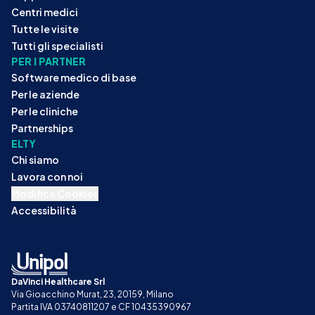
Centri medici
Tutte le visite
Tutti gli specialisti
PER I PARTNER
Software medico di base
Per le aziende
Per le cliniche
Partnerships
ELTY
Chi siamo
Lavora con noi
Modifica Cookies
Accessibilità
DaVinci Healthcare Srl
Via Gioacchino Murat, 23, 20159, Milano
Partita IVA 03740811207 e CF 10435390967