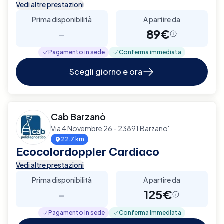
Vedi altre prestazioni
Prima disponibilità
A partire da
-
89€
Pagamento in sede
Conferma immediata
Scegli giorno e ora
Cab Barzanò
Via 4 Novembre 26 - 23891 Barzano'
22.7 km
Ecocolordoppler Cardiaco
Vedi altre prestazioni
Prima disponibilità
A partire da
-
125€
Pagamento in sede
Conferma immediata