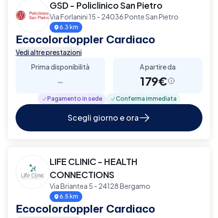
GSD - Policlinico San Pietro
Via Forlanini 15 - 24036 Ponte San Pietro
6.3 km
Ecocolordoppler Cardiaco
Vedi altre prestazioni
Prima disponibilità
A partire da
-
179€
Pagamento in sede
Conferma immediata
Scegli giorno e ora
LIFE CLINIC - HEALTH
CONNECTIONS
Via Briantea 5 - 24128 Bergamo
6.5 km
Ecocolordoppler Cardiaco