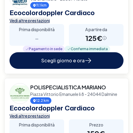
11.1 km
Ecocolordoppler Cardiaco
Vedi altre prestazioni
Prima disponibilità
A partire da
-
125€
Pagamento in sede
Conferma immediata
Scegli giorno e ora
POLISPECIALISTICA MARIANO
Piazza Vittorio Emanuele Ii 8 - 24044 Dalmine
12.2 km
Ecocolordoppler Cardiaco
Vedi altre prestazioni
Prima disponibilità
Prezzo