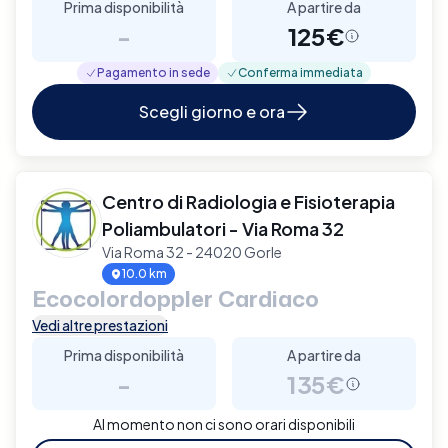
Prima disponibilità
A partire da
-
125€
Pagamento in sede
Conferma immediata
Scegli giorno e ora
Centro di Radiologia e Fisioterapia
Poliambulatori - Via Roma 32
Via Roma 32 - 24020 Gorle
10.0 km
Ecocolordoppler Cardiaco
Vedi altre prestazioni
Prima disponibilità
A partire da
-
135€
Al momento non ci sono orari disponibili