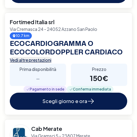
Fortimed Italia srl
Via Cremasca 24 - 24052 Azzano San Paolo
10.7 km
ECOCARDIOGRAMMA O
ECOCOLORDOPPLER CARDIACO
Vedi altre prestazioni
Prima disponibilità
Prezzo
-
150€
Pagamento in sede
Conferma immediata
Scegli giorno e ora
Cab Merate
Via Gramsci 5 - 23807 Merate