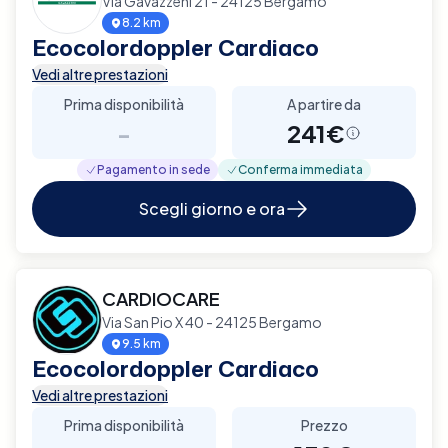
Via Gavazzeni 21 - 24125 Bergamo
8.2 km
Ecocolordoppler Cardiaco
Vedi altre prestazioni
Prima disponibilità
A partire da
-
241€
Pagamento in sede
Conferma immediata
Scegli giorno e ora
CARDIOCARE
Via San Pio X 40 - 24125 Bergamo
9.5 km
Ecocolordoppler Cardiaco
Vedi altre prestazioni
Prima disponibilità
Prezzo