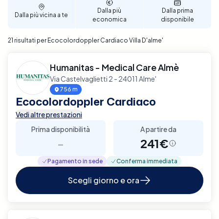
affidabile e di qualità.
Dalla più
Dalla prima
Dalla più vicina a te
economica
disponibile
21 risultati per Ecocolordoppler Cardiaco Villa D'alme'
Humanitas - Medical Care Almè
Via Castelvaglietti 2 - 24011 Alme'
756 m
Ecocolordoppler Cardiaco
Vedi altre prestazioni
Prima disponibilità
A partire da
-
241€
Pagamento in sede
Conferma immediata
Scegli giorno e ora