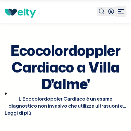
Prenota visita
Ecocolordoppler Cardiaco
Villa D'alme'
Ecocolordoppler
Cardiaco a
Villa
D'alme'
L'Ecocolordoppler Cardiaco è un esame
diagnostico non invasivo che utilizza ultrasuoni e
tecnologia Doppler per visualizzare in tempo reale le
Leggi di più
strutture e la funzionalità del cuore. Questo esame
permette di osservare il flusso del sangue