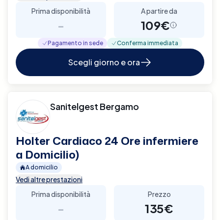
Prima disponibilità
A partire da
-
109€
Pagamento in sede
Conferma immediata
Scegli giorno e ora
Sanitelgest Bergamo
Holter Cardiaco 24 Ore infermiere
a Domicilio)
A domicilio
Vedi altre prestazioni
Prima disponibilità
Prezzo
-
135€