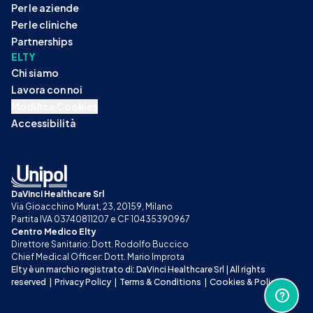
Per le aziende
Per le cliniche
Partnerships
ELTY
Chi siamo
Lavora con noi
Modifica Cookies
Accessibilità
DaVinci Healthcare Srl
Via Gioacchino Murat, 23, 20159, Milano
Partita IVA 03740811207 e CF 10435390967
Centro Medico Elty
Direttore Sanitario: Dott. Rodolfo Buccico
Chief Medical Officer: Dott. Mario Improta
Elty è un marchio registrato di: DaVinci Healthcare Srl | All rights 
reserved
|
Privacy Policy
|
Terms & Conditions
|
Cookies & Policy