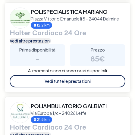
POLISPECIALISTICA MARIANO
Piazza Vittorio Emanuele Ii 8 - 24044 Dalmine
12.2 km
Holter Cardiaco 24 Ore
Vedi altre prestazioni
Prima disponibilità
Prezzo
-
85€
Al momento non ci sono orari disponibili
Vedi tutte le prestazioni
POLIAMBULATORIO GALBIATI
Via Europa 1/c - 24026 Leffe
21.5 km
Holter Cardiaco 24 Ore
Vedi altre prestazioni