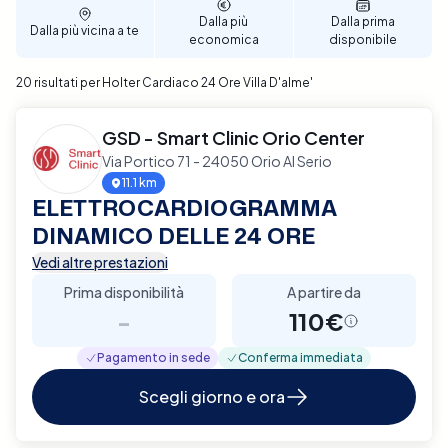
Dalla più
Dalla prima
Dalla più vicina a te
economica
disponibile
20 risultati per Holter Cardiaco 24 Ore Villa D'alme'
GSD - Smart Clinic Orio Center
Via Portico 71 - 24050 Orio Al Serio
11.1 km
ELETTROCARDIOGRAMMA
DINAMICO DELLE 24 ORE
Vedi altre prestazioni
Prima disponibilità
A partire da
-
110€
Pagamento in sede
Conferma immediata
Scegli giorno e ora