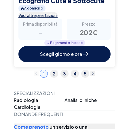
Ecografia Cute e Sottocute
A domicilio
Vedi altre prestazioni
Prima disponibilità
Prezzo
-
202€
Pagamento in sede
Scegli giorno e ora
1
2
3
4
5
SPECIALIZZAZIONI
Radiologia
Analisi cliniche
Cardiologia
DOMANDE FREQUENTI
Come prenoto
un servizio o una