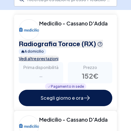
fisioterapia e dermatologia. È possibile
prenotare online su Elty. Il servizio è
particolarmente utile per pazienti con difficoltà
motorie o anziani, che preferiscono evitare
Medicilio - Cassano D'Adda
spostamenti.
Radiografia Torace (RX)
A domicilio
Vedi altre prestazioni
Prima disponibilità
Prezzo
-
152€
Pagamento in sede
Scegli giorno e ora
Medicilio - Cassano D'Adda