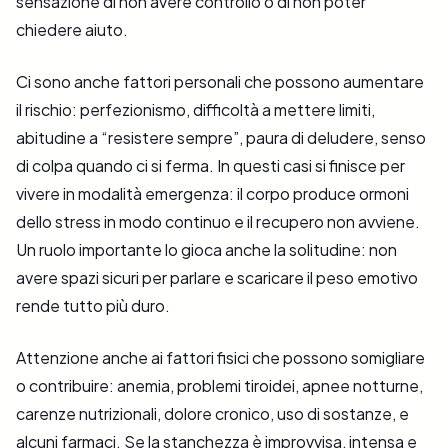
sensazione di non avere controllo o di non poter
chiedere aiuto.
Ci sono anche fattori personali che possono aumentare
il rischio: perfezionismo, difficoltà a mettere limiti,
abitudine a “resistere sempre”, paura di deludere, senso
di colpa quando ci si ferma. In questi casi si finisce per
vivere in modalità emergenza: il corpo produce ormoni
dello stress in modo continuo e il recupero non avviene.
Un ruolo importante lo gioca anche la solitudine: non
avere spazi sicuri per parlare e scaricare il peso emotivo
rende tutto più duro.
Attenzione anche ai fattori fisici che possono somigliare
o contribuire: anemia, problemi tiroidei, apnee notturne,
carenze nutrizionali, dolore cronico, uso di sostanze, e
alcuni farmaci. Se la stanchezza è improvvisa, intensa e