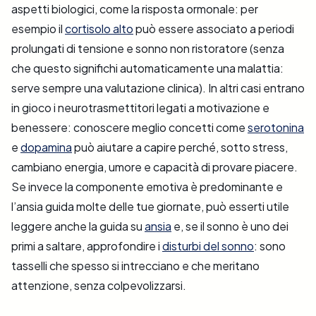
aspetti biologici, come la risposta ormonale: per
esempio il
cortisolo alto
può essere associato a periodi
prolungati di tensione e sonno non ristoratore (senza
che questo significhi automaticamente una malattia:
serve sempre una valutazione clinica). In altri casi entrano
in gioco i neurotrasmettitori legati a motivazione e
benessere: conoscere meglio concetti come
serotonina
e
dopamina
può aiutare a capire perché, sotto stress,
cambiano energia, umore e capacità di provare piacere.
Se invece la componente emotiva è predominante e
l’ansia guida molte delle tue giornate, può esserti utile
leggere anche la guida su
ansia
e, se il sonno è uno dei
primi a saltare, approfondire i
disturbi del sonno
: sono
tasselli che spesso si intrecciano e che meritano
attenzione, senza colpevolizzarsi.