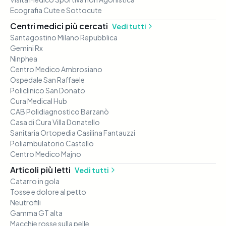
Ecografia Cute e Sottocute
Centri medici più cercati
Vedi tutti
Santagostino Milano Repubblica
Gemini Rx
Ninphea
Centro Medico Ambrosiano
Ospedale San Raffaele
Policlinico San Donato
Cura Medical Hub
CAB Polidiagnostico Barzanò
Casa di Cura Villa Donatello
Sanitaria Ortopedia Casilina Fantauzzi
Poliambulatorio Castello
Centro Medico Majno
Articoli più letti
Vedi tutti
Catarro in gola
Tosse e dolore al petto
Neutrofili
Gamma GT alta
Macchie rosse sulla pelle