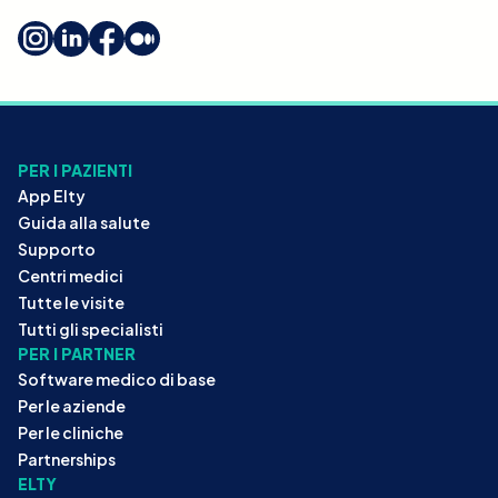
PER I PAZIENTI
App Elty
Guida alla salute
Supporto
Centri medici
Tutte le visite
Tutti gli specialisti
PER I PARTNER
Software medico di base
Per le aziende
Per le cliniche
Partnerships
ELTY