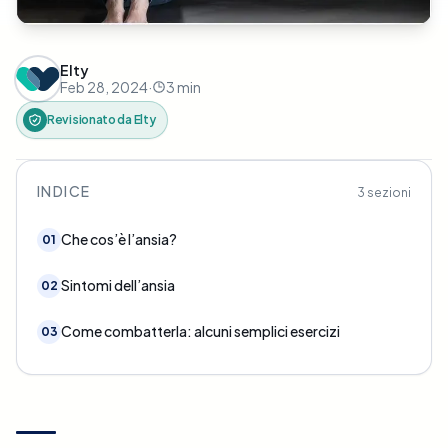
Elty
Feb 28, 2024
·
3
min
Revisionato da
Elty
INDICE
3
sezioni
Che cos’è l’ansia?
01
Sintomi dell’ansia
02
Come combatterla: alcuni semplici esercizi
03