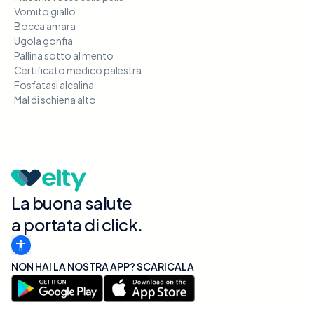
Vomito giallo
Bocca amara
Ugola gonfia
Pallina sotto al mento
Certificato medico palestra
Fosfatasi alcalina
Mal di schiena alto
La buona salute
a portata di click.
NON HAI LA NOSTRA APP? SCARICALA