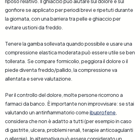
riposo relativo. Il ghiaccio può aiutare sul dolore e sul
gonfiore se applicato per periodi brevi e ripetuti durante
la giornata, con una barriera tra pelle e ghiaccio per
evitare ustioni da freddo.
Tenere la gamba sollevata quando possibile e usare una
compressione elastica moderata può essere utile se ben
tollerata. Se compare formicolio, peggiora il dolore o il
piede diventa freddo/pallido, la compressione va
allentata e serve valutazione.
Per il controllo del dolore, molte persone ricorrono a
farmaci da banco. È importante non improvvisare: se stai
valutando un antinfiammatorio come
ibuprofene
,
considera che non è adatto a tutti (per esempio in caso
di gastrite, ulcera, problemi renali, terapie anticoagulanti
o allergie). In alternativa può essere considerato un