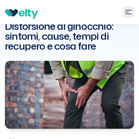
Guide
Ortopedia
Distorsione al ginocchio: sintomi,
cause, tempi di recupero e cosa
Distorsione al ginocchio:
fare
sintomi, cause, tempi di
recupero e cosa fare