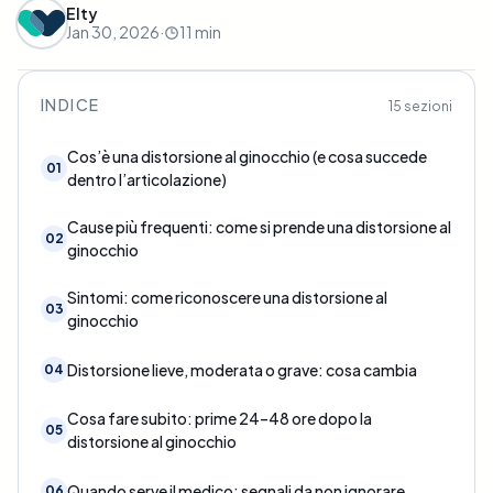
Elty
Jan 30, 2026
·
11
min
INDICE
15
sezioni
Cos’è una distorsione al ginocchio (e cosa succede
01
dentro l’articolazione)
Cause più frequenti: come si prende una distorsione al
02
ginocchio
Sintomi: come riconoscere una distorsione al
03
ginocchio
Distorsione lieve, moderata o grave: cosa cambia
04
Cosa fare subito: prime 24–48 ore dopo la
05
distorsione al ginocchio
Quando serve il medico: segnali da non ignorare
06