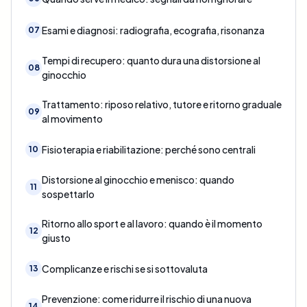
Esami e diagnosi: radiografia, ecografia, risonanza
07
Tempi di recupero: quanto dura una distorsione al
08
ginocchio
Trattamento: riposo relativo, tutore e ritorno graduale
09
al movimento
Fisioterapia e riabilitazione: perché sono centrali
10
Distorsione al ginocchio e menisco: quando
11
sospettarlo
Ritorno allo sport e al lavoro: quando è il momento
12
giusto
Complicanze e rischi se si sottovaluta
13
Prevenzione: come ridurre il rischio di una nuova
14