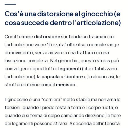
Cos’è una distorsione al ginocchio (e
cosa succede dentro l’articolazione)
Con il termine
distorsione
si intende un trauma in cui
l’articolazione viene “forzata” oltre il suo normale range
di movimento, senza arrivare a una frattura o a una
lussazione completa. Nel ginocchio, questo stress può
coinvolgere soprattutto i
legamenti
(che stabilizzano
l’articolazione), la
capsula articolare
e, in alcuni casi, le
strutture interne come il
menisco
.
Il ginocchio è una “cerniera” molto stabile ma non ama le
torsioni: quando il piede resta a terra e il corpo ruota, o
quando ci si ferma di colpo cambiando direzione, le fibre
dei legamenti possono stirarsi. A seconda dell’intensità