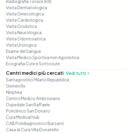
Radiografia Torace (RX)
Visita Dermatologica
Visita Ginecologica
Visita Cardiologica
Visita Oculistica
Visita Neurologica
Visita Odontoiatrica
Visita Urologica
Esame del Sangue
Visita Medico Sportiva non Agonistica
Ecografia Cute e Sottocute
Centri medici più cercati
Vedi tutti
Santagostino Milano Repubblica
Gemini Rx
Ninphea
Centro Medico Ambrosiano
Ospedale San Raffaele
Policlinico San Donato
Cura Medical Hub
CAB Polidiagnostico Barzanò
Casa di Cura Villa Donatello