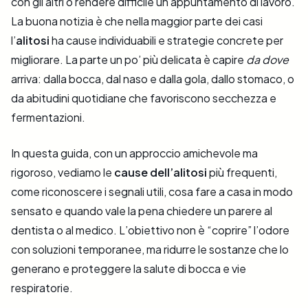
con gli altri o rendere difficile un appuntamento di lavoro.
La buona notizia è che nella maggior parte dei casi
l’
alitosi
ha cause individuabili e strategie concrete per
migliorare. La parte un po’ più delicata è capire
da dove
arriva: dalla bocca, dal naso e dalla gola, dallo stomaco, o
da abitudini quotidiane che favoriscono secchezza e
fermentazioni.
In questa guida, con un approccio amichevole ma
rigoroso, vediamo le
cause dell’alitosi
più frequenti,
come riconoscere i segnali utili, cosa fare a casa in modo
sensato e quando vale la pena chiedere un parere al
dentista o al medico. L’obiettivo non è “coprire” l’odore
con soluzioni temporanee, ma ridurre le sostanze che lo
generano e proteggere la salute di bocca e vie
respiratorie.