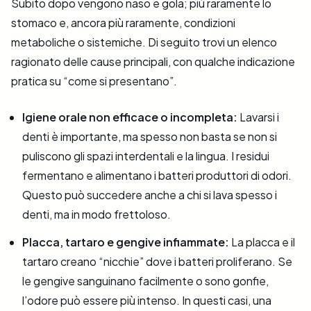
Subito dopo vengono naso e gola; più raramente lo
stomaco e, ancora più raramente, condizioni
metaboliche o sistemiche. Di seguito trovi un elenco
ragionato delle cause principali, con qualche indicazione
pratica su “come si presentano”.
Igiene orale non efficace o incompleta:
Lavarsi i
denti è importante, ma spesso non basta se non si
puliscono gli spazi interdentali e la lingua. I residui
fermentano e alimentano i batteri produttori di odori.
Questo può succedere anche a chi si lava spesso i
denti, ma in modo frettoloso.
Placca, tartaro e gengive infiammate:
La placca e il
tartaro creano “nicchie” dove i batteri proliferano. Se
le gengive sanguinano facilmente o sono gonfie,
l’odore può essere più intenso. In questi casi, una