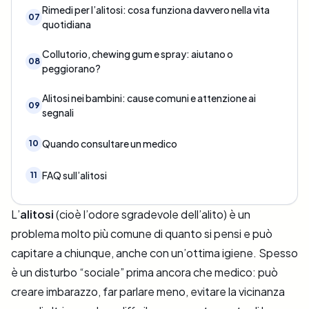
Rimedi per l’alitosi: cosa funziona davvero nella vita
07
quotidiana
Collutorio, chewing gum e spray: aiutano o
08
peggiorano?
Alitosi nei bambini: cause comuni e attenzione ai
09
segnali
Quando consultare un medico
10
FAQ sull’alitosi
11
L’
alitosi
(cioè l’odore sgradevole dell’alito) è un
problema molto più comune di quanto si pensi e può
capitare a chiunque, anche con un’ottima igiene. Spesso
è un disturbo “sociale” prima ancora che medico: può
creare imbarazzo, far parlare meno, evitare la vicinanza