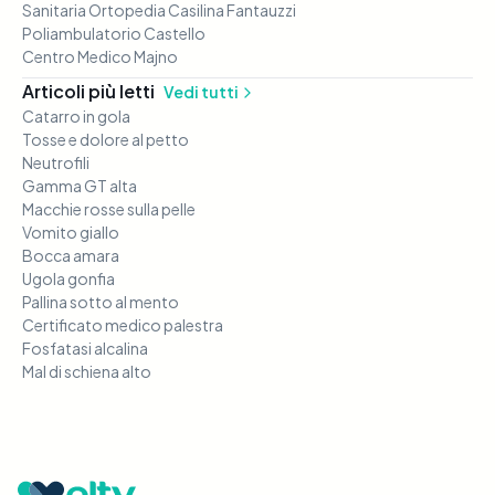
Sanitaria Ortopedia Casilina Fantauzzi
Poliambulatorio Castello
Centro Medico Majno
Articoli più letti
Vedi tutti
Catarro in gola
Tosse e dolore al petto
Neutrofili
Gamma GT alta
Macchie rosse sulla pelle
Vomito giallo
Bocca amara
Ugola gonfia
Pallina sotto al mento
Certificato medico palestra
Fosfatasi alcalina
Mal di schiena alto