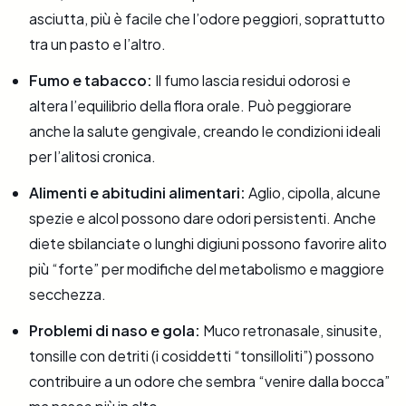
asciutta, più è facile che l’odore peggiori, soprattutto
tra un pasto e l’altro.
Fumo e tabacco:
Il fumo lascia residui odorosi e
altera l’equilibrio della flora orale. Può peggiorare
anche la salute gengivale, creando le condizioni ideali
per l’alitosi cronica.
Alimenti e abitudini alimentari:
Aglio, cipolla, alcune
spezie e alcol possono dare odori persistenti. Anche
diete sbilanciate o lunghi digiuni possono favorire alito
più “forte” per modifiche del metabolismo e maggiore
secchezza.
Problemi di naso e gola:
Muco retronasale, sinusite,
tonsille con detriti (i cosiddetti “tonsilloliti”) possono
contribuire a un odore che sembra “venire dalla bocca”