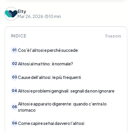
Elty
Mar 26, 2026
·
10
min
INDICE
11
sezioni
Cos’è l’alitosi e perché succede
01
Alitosi al mattino: è normale?
02
Cause dell’alitosi: le più frequenti
03
Alitosi e problemi gengivali: segnali da non ignorare
04
Alitosi e apparato digerente: quando c’entra lo
05
stomaco
Come capire se hai davvero l’alitosi
06