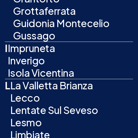
Grottaferrata
Guidonia Montecelio
Gussago
I
Impruneta
Inverigo
Isola Vicentina
L
La Valletta Brianza
Lecco
Lentate Sul Seveso
Lesmo
Limbiate