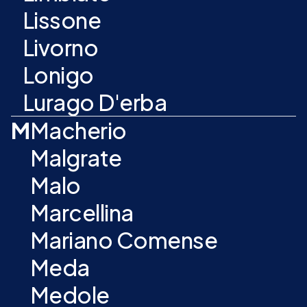
Lissone
Livorno
Lonigo
Lurago D'erba
M
Macherio
Malgrate
Malo
Marcellina
Mariano Comense
Meda
Medole