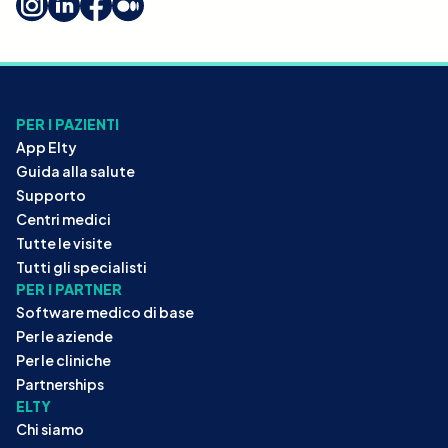
PER I PAZIENTI
App Elty
Guida alla salute
Supporto
Centri medici
Tutte le visite
Tutti gli specialisti
PER I PARTNER
Software medico di base
Per le aziende
Per le cliniche
Partnerships
ELTY
Chi siamo