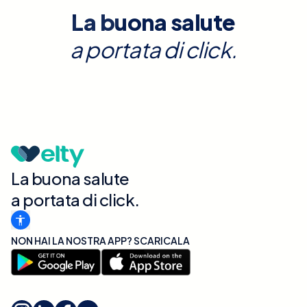
La buona salute
a portata di click.
La buona salute
a portata di click.
NON HAI LA NOSTRA APP? SCARICALA