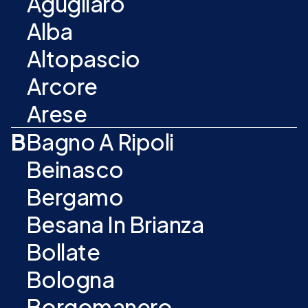
Agugliaro
Alba
Altopascio
Arcore
Arese
B
Bagno A Ripoli
Beinasco
Bergamo
Besana In Brianza
Bollate
Bologna
Borgomanero