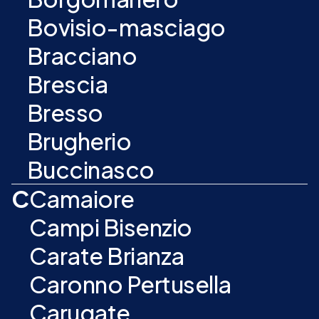
Bovisio-masciago
Bracciano
Brescia
Bresso
Brugherio
Buccinasco
C
Camaiore
Campi Bisenzio
Carate Brianza
Caronno Pertusella
Carugate