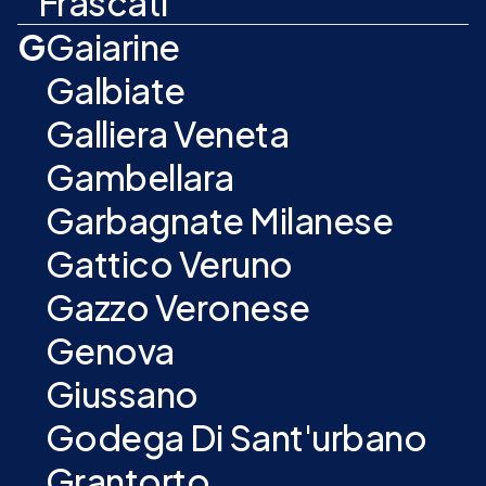
Frascati
G
Gaiarine
Galbiate
Galliera Veneta
Gambellara
Garbagnate Milanese
Gattico Veruno
Gazzo Veronese
Genova
Giussano
Godega Di Sant'urbano
Grantorto