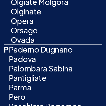
Olgiate Molgora
Olginate
Opera
Orsago
Ovada
P
Paderno Dugnano
Padova
Palombara Sabina
Pantigliate
Parma
Pero