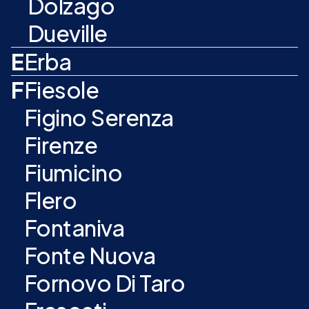
Dolzago
Dueville
E
Erba
F
Fiesole
Figino Serenza
Firenze
Fiumicino
Flero
Fontaniva
Fonte Nuova
Fornovo Di Taro