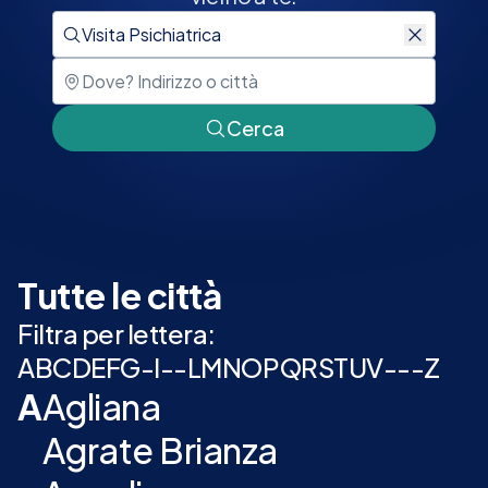
Cerca
Tutte le città
Filtra per lettera:
A
B
C
D
E
F
G
-
I
-
-
L
M
N
O
P
Q
R
S
T
U
V
-
-
-
Z
A
Agliana
Agrate Brianza