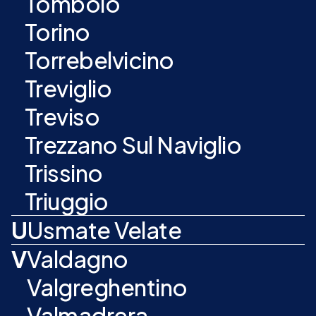
Tombolo
Torino
Torrebelvicino
Treviglio
Treviso
Trezzano Sul Naviglio
Trissino
Triuggio
U
Usmate Velate
V
Valdagno
Valgreghentino
Valmadrera