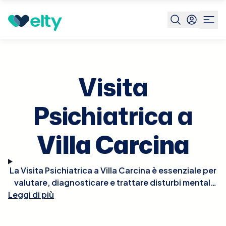
Prenota visita
Visita Psichiatrica
Villa Carcina
Visita
Psichiatrica a
Villa Carcina
La Visita Psichiatrica a Villa Carcina è essenziale per
valutare, diagnosticare e trattare disturbi mentali
Leggi di più
come depressione, ansia, disturbi bipolari,
schizofrenia e altre condizioni psichiatriche.
Durante la visita, lo psichiatra esaminerà la tua