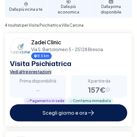
Villa Carcina.
Dalla più
Dalla prima
Dalla più vicina a te
economica
disponibile
4 risultati per Visita Psichiatrica Villa Carcina
Zadei Clinic
Via S. Bartolomeo 5 - 25128 Brescia
8.5 km
Visita Psichiatrica
Vedi altre prestazioni
Prima disponibilità
A partire da
-
157€
Pagamento in sede
Conferma immediata
Scegli giorno e ora