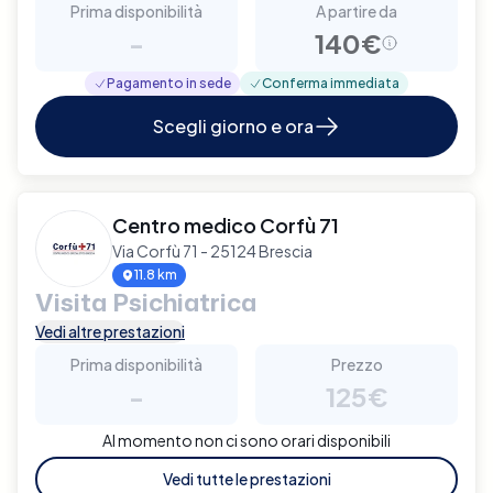
Prima disponibilità
A partire da
-
140€
Pagamento in sede
Conferma immediata
Scegli giorno e ora
Centro medico Corfù 71
Via Corfù 71 - 25124 Brescia
11.8 km
Visita Psichiatrica
Vedi altre prestazioni
Prima disponibilità
Prezzo
-
125€
Al momento non ci sono orari disponibili
Vedi tutte le prestazioni