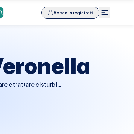
Accedi o registrati
eronella
re e trattare disturbi
ondizioni psichiatriche.
à dei sintomi attuali e
mprendere meglio la tua
roporre un piano di
ivo-comportamentale o