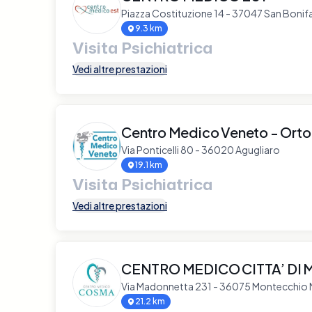
Piazza Costituzione 14 - 37047 San Bonif
9.3 km
Visita Psichiatrica
Vedi altre prestazioni
Centro Medico Veneto - Ort
Via Ponticelli 80 - 36020 Agugliaro
19.1 km
Visita Psichiatrica
Vedi altre prestazioni
CENTRO MEDICO CITTA’ DI
Via Madonnetta 231 - 36075 Montecchio
21.2 km