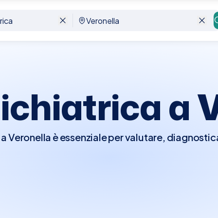
sichiatrica a
V
a a Veronella è essenziale per valutare, diagnostica
e, ansia, disturbi bipolari, schizofrenia e altre c
psichiatra esaminerà la tua storia clinica, discuter
ilizzare questionari o scale di valutazione per co
osi su queste informazioni, lo psichiatra potrà p
ebbe includere farmacoterapia, terapia cognit