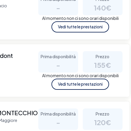
acio
-
140€
Al momento non ci sono orari disponibili
Vedi tutte le prestazioni
odont
Prima disponibilità
Prezzo
-
155€
Al momento non ci sono orari disponibili
Vedi tutte le prestazioni
 MONTECCHIO
Prima disponibilità
Prezzo
 Maggiore
-
120€