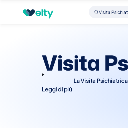
Prenota visita
Visita Psichiatrica
Veronella
Visita P
La Visita Psichiatric
Leggi di più
mentali come depression
Durante la visita, lo 
passati, e potrebbe ut
condizione. Basand
trattamento che potr