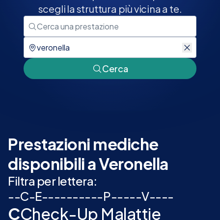
scegli la struttura più vicina a te.
Cerca
Prestazioni mediche
disponibili a Veronella
Filtra per lettera:
-
-
C
-
E
-
-
-
-
-
-
-
-
-
-
P
-
-
-
-
-
V
-
-
-
-
C
Check-Up Malattie