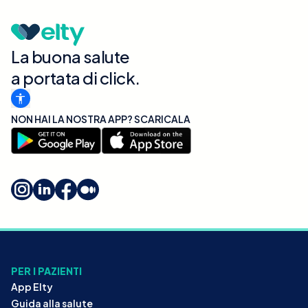
La buona salute
a portata di click.
NON HAI LA NOSTRA APP? SCARICALA
PER I PAZIENTI
App Elty
Guida alla salute