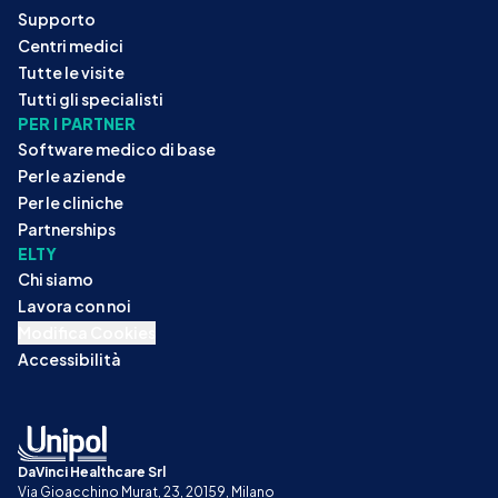
Supporto
Centri medici
Tutte le visite
Tutti gli specialisti
PER I PARTNER
Software medico di base
Per le aziende
Per le cliniche
Partnerships
ELTY
Chi siamo
Lavora con noi
Modifica Cookies
Accessibilità
DaVinci Healthcare Srl
Via Gioacchino Murat, 23, 20159, Milano